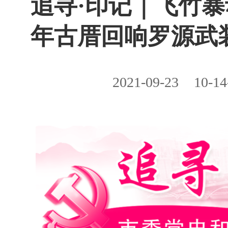
​追寻·印记｜飞竹暴
年古厝回响罗源武
2021-09-23
10-14