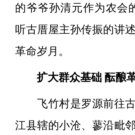
的爷爷孙清元作为农会
听古厝屋主孙传振的讲
革命岁月。
扩大群众基础 酝酿革
飞竹村是罗源前往古
江县辖的小沧、蓼沿毗