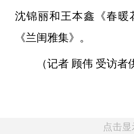
沈锦丽和王本鑫《春暖
《兰闺雅集》。
（记者 顾伟 受访者
点击显