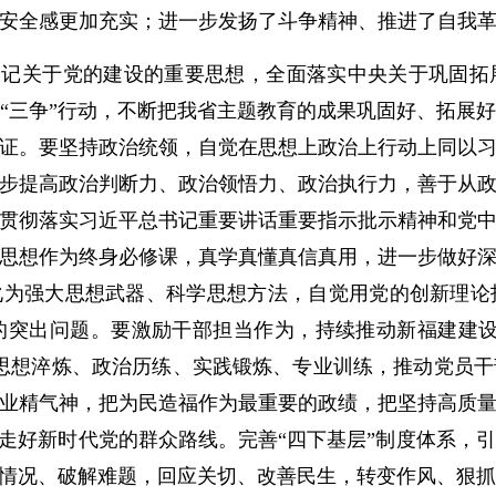
安全感更加充实；进一步发扬了斗争精神、推进了自我
书记关于党的建设的重要思想，全面落实中央关于巩固拓
“三争”行动，不断把我省主题教育的成果巩固好、拓展
证。要坚持政治统领，自觉在思想上政治上行动上同以
步提高政治判断力、政治领悟力、政治执行力，善于从
贯彻落实习近平总书记重要讲话重要指示批示精神和党
思想作为终身必修课，真学真懂真信真用，进一步做好
化为强大思想武器、科学思想方法，自觉用党的创新理
的突出问题。要激励干部担当作为，持续推动新福建建设
思想淬炼、政治历练、实践锻炼、专业训练，推动党员
业精气神，把为民造福作为最重要的政绩，把坚持高质
续走好新时代党的群众路线。完善“四下基层”制度体系，
清情况、破解难题，回应关切、改善民生，转变作风、狠