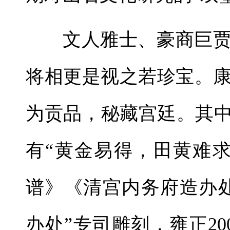
文人雅士、豪商巨
将相更是视之若珍宝。
为贡品，秘藏宫廷。其中
有“黄金易得，田黄难
谱》《清宫内务府造办
办处”专司雕刻，雍正20