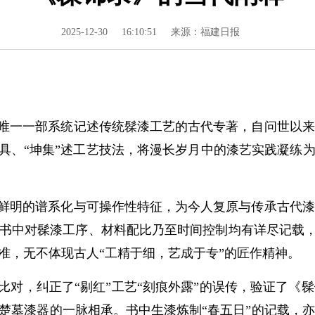
2025-12-30
16:10:51
来源：福建日报
唯一一部系统记述传统髹漆工艺的古代专著，自问世以来
工具、“坤集”述工艺技法，将漫长岁月中的漆艺实践凝练
鲜明的谱系化与可操作性特征，为今人复原与传承古代漆
在书中对髹漆工序、材料配比乃至时间控制均有详尽记载，如
准，无不体现古人“工精于细，艺成于专”的匠作精神。
比对，纠正了“剔红”工艺“刻痕外露”的误传，验证了《
国楚墓漆器的一脉相承。书中生漆炼制“春五日”的记载，