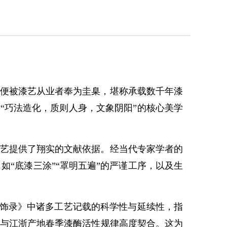
便被漆艺从业者奉为圭臬，堪称承载数千年漆
为“巧法造化，质则人身，文象阴阳”的核心美学
艺提供了翔实的文献依据。经当代专家学者的
“底漆三涂”“罩明五遍”的严谨工序，以及生
髹饰录》中诸多工艺记载的科学性与延续性，指
亦与江浙产地春季漆酶活性规律高度契合。这为