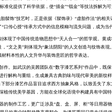
标准化提供了科学依据，使“描金”“戗金”等技法拆解为
胎髹饰”技艺时，正是依据《髹饰录》“虚胎作法”的相关
了“口传心授”传承方式中的信息模糊与流失问题，成为当
刻体现了中国传统造物思想中“天人合一”的哲学观。黄成将
性，“文之美”则体现为“象法阴阳”的人文创造与纹饰表
顾材料本性的人文升华与装饰意匠的哲学表达。
创作。如武汉的吴茜团队在“数字漆艺系列”作品中，既保
纹样进行解构与重组，生成兼具古典韵味与现代审美的新纹
当下部分漆艺作品盲目追求西方抽象风格，以致丢失了
有深植传统美学基因，方能在全球化语境中构建具有中国
器的制作工艺，更广泛涉及“盘、盒、屏、柜”等日用器物