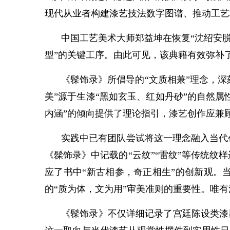
现代从业者构建漆艺技法数字图谱、推动工艺
中国工艺美术大师郑益坤在恢复“沈绍安脱
型”的关键工序。由此可见，该典籍有效弥补
《髹饰录》所倡导的“文质相兼”理念，深
美”源于生漆“黑如玄玉、红如丹砂”的自然属
内涵”的倾向提供了理论指引，漆艺创作应兼
实践中已有团队尝试将这一理念融入当代
《髹饰录》中记载的“云纹”“雷纹”等传统
应了书中“新古相参，奇正相生”的创新观。
的“质为体，文为用”审美准则的重要性。唯
《髹饰录》不仅详细记录了宫廷陈设类漆