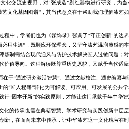
外文化交流史视野，对“张成造”剔红器物进行研究，为当
漆艺文化基因图谱”，其当代意义在于帮助我们理解漆艺
过程中，学者们也为《髹饰录》强调了“守正创新”的边界
面必用生漆”，既顺应环保理念，又坚守漆艺温润质感的
生漆炼制需结合现代通风与防护技术解决匠人过敏问题；
当代价值导向。这种解读既尊重历史原貌，又赋予当代适
而在于“通过研究激活智慧”。通过文献校注、通史编纂与
上的“匠人秘籍”转化为可解读、可应用、可发展的公共
，践行“固本开新”的实践原则，才能让这门承载千年中华
文化的传承也需在典籍智慧、学术研究与实践创新中层层
创新，在面向未来中传承，让中华漆艺这一文化瑰宝在