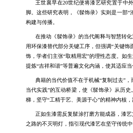
王世襄早在20世纪便将漆艺研究置于中
脚。这些研究表明，《髹饰录》实则是一部“
构建与传播。
在推动《髹饰录》的当代阐释与智慧转化
用环保漆替代部分关键工序，但强调“关键饰
饰，学者们主张“取精用宏”的理性态度。如
提炼“吉祥和谐”等普遍文化内涵，使其适应
典籍的当代价值不在于机械“复制过去”，
当代实践”的互动桥梁，使《髹饰录》从历史
梯，坚守“工精于艺、美源于心”的精神内核
正如生漆需反复髹涂打磨方能成器，漆艺
之路的不灭明灯，指引现代漆艺在坚守传统中