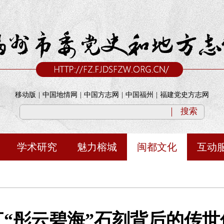
移动版
|
中国地情网
|
中国方志网
|
中国福州
|
福建党史方志网
搜索
学术研究
魅力榕城
闽都文化
互动
江“彤云碧海”石刻背后的传世