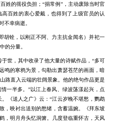
百姓的徭役负担；“捐常例”，主动废除当时官
临高百姓的衷心爱戴，也得到了上级官员的认
州时不幸病逝。
即胡铨，以刚正不阿、力主抗金闻名）并祀一
心中的分量。
传于世，其中收录了他大量的诗赋作品，“多可
着远鸣的寒鸦为景，勾勒出萧瑟苍茫的画面，暗
山山路直入云端的壮阔景象。他的绝句作品更是
离情一半多。”以江上春风、绿波荡漾起兴，点
长。《送人之广》云：“江云岁晚不堪愁，鹦鹉
尽致，映衬出送别的愁绪，含蓄温婉。《拜东坡
孤鹤，明月舟头忆洞箫。几度登临重怀古，天风