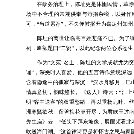
在政务治理上，陈址更是体恤民情，革除弊政
场中不合理的常规供奉与苛捐杂税，以身作
可，“当道累荐”，不久便被擢升为嘉定州知
陈址的离世让临高百姓悲痛不已。为了缅怀
祠，匾额题曰“二贤”，以此纪念两位心系苍
作为“文苑”名士，陈址的文学成就尤为突出
诵”，深受时人喜爱。他的五言诗作意境深远
含着隐逸中的孤寂与深沉；“汉水舟移月，巴
情真意切，韵味悠长。《送人》诗云：“江上
明“客中送客”的双重愁绪，再以垂杨乱叶、
洲寒鬓欲秋。留著梅花莫开尽，为君吹玉过南
先生庙》云：“低头下拜东坡像，展眼频看北
吹送海门潮。”这首律诗更是将怀古之思与家