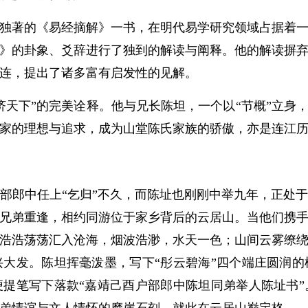
著的《易经摘解》一书，在明代易学研究领域占据着一
》的卦象、爻辞进行了独到的解读与阐释。他的解读摒
连，提出了诸多富有启发性的见解。
下”的完美诠释。他与兄长陈坦，一个以“节概”立身，
家的理想与追求，成为山堂陈氏家族的骄傲，亦是连江
部郎中任上“乞归”不久，而陈址也刚刚中举九年，正处
兄弟重逢，相约同游位于家乡背后的云居山。当他们携
浩浩荡荡汇入沧海，烟波浩渺，水天一色；山间云雾缭
大发。陈坦挥毫泼墨，写下“彤云碧海”四个端庄圆润
提笔写下落款“嘉靖己酉户部郎中陈坦同弟举人陈址书