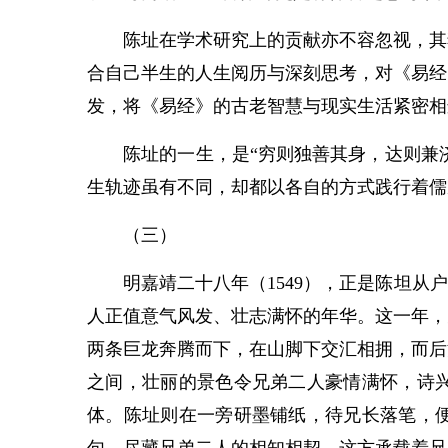
陈址在学术研究上的贡献亦不容忽视，其独
合自己半生的人生阅历与深刻思考，对《易经
发，将《易经》的古老智慧与现实生活紧密相
陈址的一生，是“穷则独善其身，达则兼济天
生轨迹虽有不同，却都以各自的方式践行着儒
（三）
明嘉靖二十八年（1549），正是陈坦从户
人正值意气风发、壮志满怀的年华。这一年，
两条巨龙奔腾而下，在山脚下交汇相拥，而后
之间，壮丽的景色令兄弟二人豪情满怀，诗兴
体。陈址则在一旁研墨铺纸，待兄长落笔，便