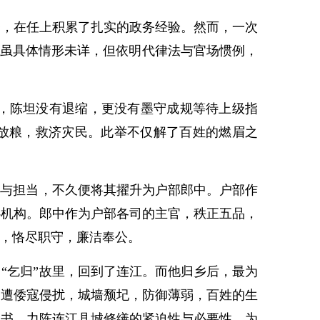
务，在任上积累了扎实的政务经验。然而，一次
”虽具体情形未详，但依明代律法与官场惯例，
，陈坦没有退缩，更没有墨守成规等待上级指
仓放粮，救济灾民。此举不仅解了百姓的燃眉之
与担当，不久便将其擢升为户部郎中。户部作
心机构。郎中作为户部各司的主官，秩正五品，
则，恪尽职守，廉洁奉公。
乞归”故里，回到了连江。而他归乡后，最为
屡遭倭寇侵扰，城墙颓圮，防御薄弱，百姓的生
上书，力陈连江县城修缮的紧迫性与必要性，为