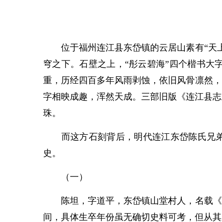
位于福州连江县东岱镇的云居山素有“天上
穹之下。石壁之上，“彤云碧海”四个楷书大
重，历经四百多年风雨剥蚀，依旧风骨凛然，
字相映成趣，浑然天成。三部旧版《连江县志
珠。
而这方石刻背后，明代连江东岱陈氏兄弟陈
史。
（一）
陈坦，字道平，东岱镇山堂村人，名载《连
间，具体生卒年份虽无确切史料可考，但从其