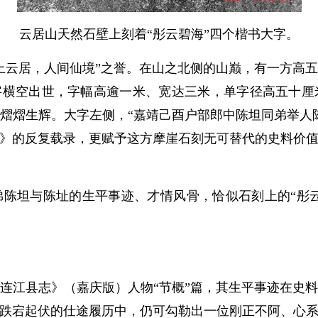
云居山天然石壁上刻着“彤云碧海”四个楷书大字。
云居，人间仙境”之誉。在山之北侧的山巅，有一方高五
字横空出世，字幅高逾一米、宽达三米，单字径高五十
熠熠生辉。大字左侧，“嘉靖己酉户部郎中陈坦同弟举人
》的反复载录，更赋予这方摩崖石刻无可替代的史料价
坦与陈址的生平事迹、才情风骨，恰似石刻上的“彤云”
江县志》（嘉庆版）人物“节概”篇，其生平事迹在史料
跌宕起伏的仕途履历中，仍可勾勒出一位刚正不阿、心