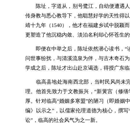
陈址，字道从，别号鹭江，自幼便遭遇人生坎
传身教与悉心教导下，他聪慧好学的天性得以
靖十九年（1540），他才在福建乡试中脱
更塑造了他沉稳内敛、淡泊名利却心怀苍生的
即便在中举之后，陈址依然潜心读书，“读
问世事纷扰，与清溪流泉为伴，与古木奇石为
学成之后，陈址才出山赴京谒选，得授广东临
临高县地处海南西北部，当时民风尚未完全
理。他首先致力于文教振兴，“新黉宫（修缮
厚。针对临高“婚姻多寒盟”的陋习（即婚姻
编》以示之”，以儒家伦理道德为核心，撰写
讼”，临高的社会风气为之一新。