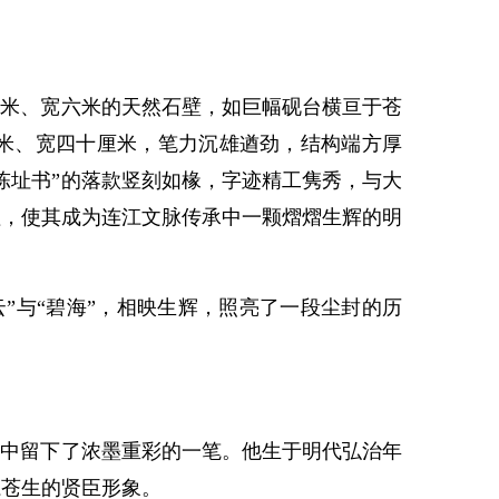
米、宽六米的天然石壁，如巨幅砚台横亘于苍
厘米、宽四十厘米，笔力沉雄遒劲，结构端方厚
陈址书”的落款竖刻如椽，字迹精工隽秀，与大
值，使其成为连江文脉传承中一颗熠熠生辉的明
与“碧海”，相映生辉，照亮了一段尘封的历
中留下了浓墨重彩的一笔。他生于明代弘治年
系苍生的贤臣形象。