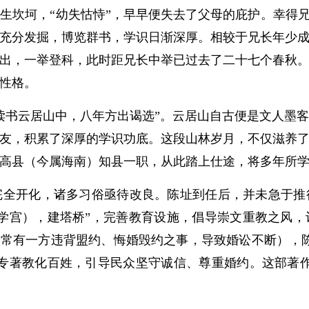
坷，“幼失怙恃”，早早便失去了父母的庇护。幸得兄
充分发掘，博览群书，学识日渐深厚。相较于兄长年少
颖而出，一举登科，此时距兄长中举已过去了二十七个春秋
性格。
书云居山中，八年方出谒选”。云居山自古便是文人墨客
友，积累了深厚的学识功底。这段山林岁月，不仅滋养
高县（今属海南）知县一职，从此踏上仕途，将多年所
开化，诸多习俗亟待改良。陈址到任后，并未急于推
学宫），建塔桥”，完善教育设施，倡导崇文重教之风
中常有一方违背盟约、悔婚毁约之事，导致婚讼不断），
专著教化百姓，引导民众坚守诚信、尊重婚约。这部著