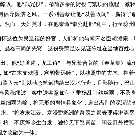
。他“裁冗役”，精简多余的衙役与繁琐的流程，减轻
则倡导廉洁之风。一系列善政让他“以善政闻”，赢得了
州。然而，天妒英才，在他奉命“奉公赴郡”途中，行至琼
这位为民造福的好官，人们将他与南宋名臣胡澹庵（
生、品格高尚的先贤。这份殊荣足以见证陈址在当地百姓
。他“好著述，尤工诗”，与兄长合著的《春草集》流
，如“古木支残照，寒鸦带远吟”，以残照中的古木、携
山路入云”则以动态笔触描绘出汉水行舟，月影随行，巴
春风涨绿波，客中送客意如何？垂杨乱叶丝丝雨，不及
丝丝细雨为喻，将无形的离情具象化，道出离别的深沉绵
州。”将岁末江云、寒浸鹦鹉洲的萧瑟之景表现得淋漓
斗杓。不厌瘴乡生白发，独怜天下哭青苗。闲云野外横
国之念融为一体。