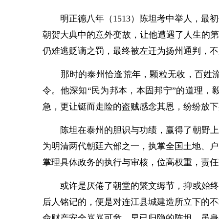
明正德八年（1513）陈坦考中举人，最初
朝贺大典中的意外变故，让他遭遇了人生的第
仍难逃贬谪之罚，最终被左迁为扬州通判，不
那时的泰州恰逢荒年，颗粒无收，百姓流离
令。他深知“民为邦本，本固邦宁”的道理，
急，更让铤而走险的盗贼感念其恩，纷纷放下
陈坦在泰州的胆识与功绩，赢得了朝野上下
为明清两代朝廷六部之一，执掌全国土地、户
掌理具体政务的执行与审核，位高权重，责任
或许是厌倦了朝堂的繁文缛节，抑或始终牵
后人铭记的，便是对连江县城建造所立下的不
命财产安全岌岌可危。早已归隐的陈坦，虽身