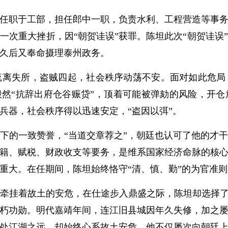
任职于工部，担任郎中一职，负责水利、工程营造等事
一次重大挫折，因“朝贺诖误”获罪。陈坦此次“朝贺诖误
久后又奉命摄理泰州政务。
失所，盗贼四起，社会秩序动荡不安。面对如此危局
毅然“抗辞出府仓谷赈贷”，顶着可能被弹劾的风险，开
兵器，社会秩序得以迅速安定，“盗因以弭”。
的一致赞誉，“当道交章荐之”，朝廷也认可了他的才干
籍、赋税、财政收支等要务，是维系国家经济命脉的核
重大。在任期间，陈坦始终恪守“清、慎、勤”的为官准
挂着故土的安危，在仕途步入鼎盛之际，陈坦却选择了“
朽功勋。明代嘉靖年间，连江旧县城因年久失修，加之
处江湖之远，却始终心系故土安危。他不仅屡次向朝廷