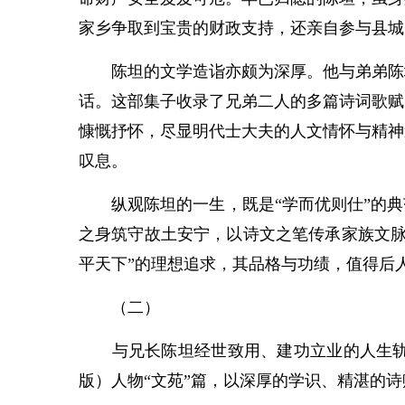
家乡争取到宝贵的财政支持，还亲自参与县城
陈坦的文学造诣亦颇为深厚。他与弟弟陈址
话。这部集子收录了兄弟二人的多篇诗词歌赋
慷慨抒怀，尽显明代士大夫的人文情怀与精神
叹息。
纵观陈坦的一生，既是“学而优则仕”的典范
之身筑守故土安宁，以诗文之笔传承家族文脉
平天下”的理想追求，其品格与功绩，值得后
（二）
与兄长陈坦经世致用、建功立业的人生轨迹
版）人物“文苑”篇，以深厚的学识、精湛的