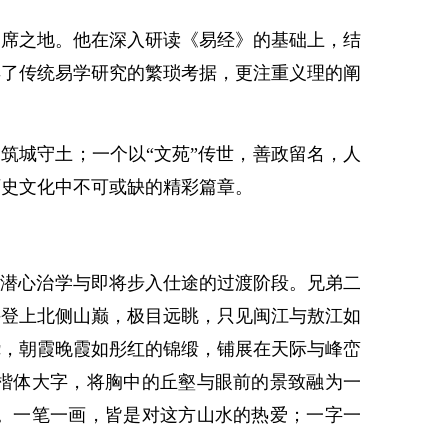
席之地。他在深入研读《易经》的基础上，结
弃了传统易学研究的繁琐考据，更注重义理的阐
筑城守土；一个以“文苑”传世，善政留名，人
历史文化中不可或缺的精彩篇章。
于潜心治学与即将步入仕途的过渡阶段。兄弟二
手登上北侧山巅，极目远眺，只见闽江与敖江如
绕，朝霞晚霞如彤红的锦缎，铺展在天际与峰峦
的楷体大字，将胸中的丘壑与眼前的景致融为一
”。一笔一画，皆是对这方山水的热爱；一字一