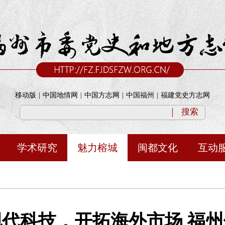
移动版
|
中国地情网
|
中国方志网
|
中国福州
|
福建党史方志网
搜索
学术研究
魅力榕城
闽都文化
互动
现代科技，开拓海外市场 福