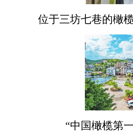
位于三坊七巷的橄
“中国橄榄第