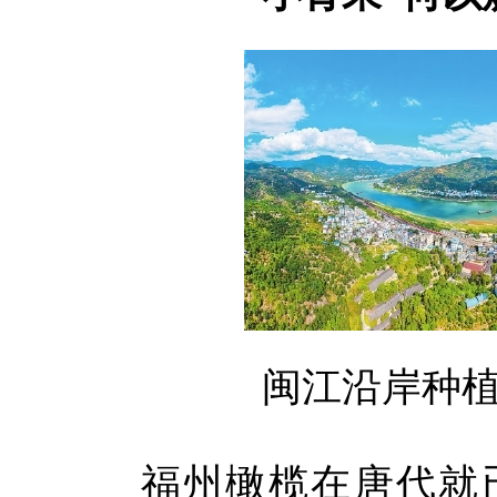
闽江沿岸种
福州橄榄在唐代就已