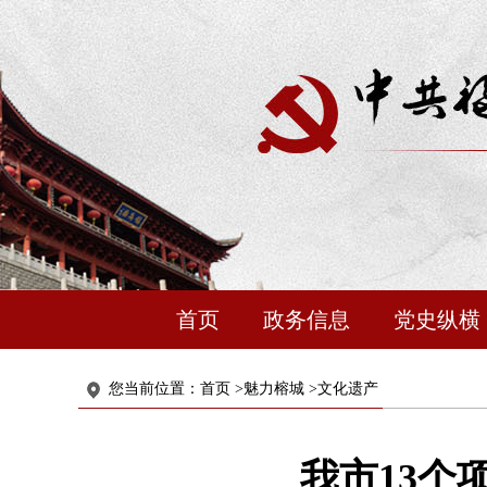
首页
政务信息
党史纵横
您当前位置：
首页
>
魅力榕城
>
文化遗产
我市13