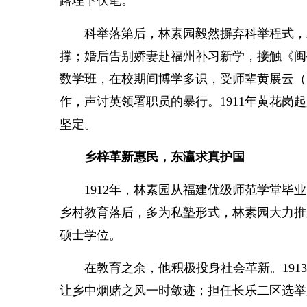
路埋下伏笔。
科举落第后，林素园毅然摒弃科举程式，发奋
撑；婚后告别娇妻赴福州补习新学，接触《闽
数学班，在校期间博学多识，受师辈黄展云（
作，声讨英领署职员的暴行。1911年黄花
坚定。
乡梓革新惠民，东瀛求真护国
1912年，林素园从福建优级师范学堂毕业
乡村教育落后，多为私塾形式，林素园大力推
硕士学位。
在教育之余，他积极投身社会革新。1913
让乡中烟赌之风一时敛迹；担任长乐二区选举