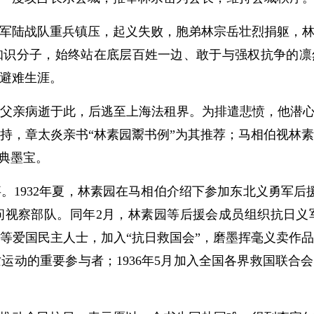
海军陆战队重兵镇压，起义失败，胞弟林宗岳壮烈捐躯，
识分子，始终站在底层百姓一边、敢于与强权抗争的凛然风骨
避难生涯。
亲病逝于此，后逃至上海法租界。为排遣悲愤，他潜心佛
持，章太炎亲书“林素园鬻书例”为其推荐；马相伯视林
经典墨宝。
932年夏，林素园在马相伯介绍下参加东北义勇军后援会
问视察部队。同年2月，林素园等后援会成员组织抗日义
爱国民主人士，加入“抗日救国会”，磨墨挥毫义卖作品，
运动的重要参与者；1936年5月加入全国各界救国联合会