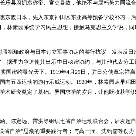
年因长乐县府拥袁称帝、官吏暴敛，他绝不与腐朽势力同流
惠东渡日本，先入东京神田区东亚高等预备学校补习，
间，林素园系统学习民主思想，接触马克思主义学说，同
对段祺瑞政府与日本订立军事协定的游行抗议，发表反日反军
”，据理力争迫使其出示中日秘密协约，与其他代表分
卖国密约曝光天下。1919年4月29日，驻日公使章宗祥
援国内五四运动的游行示威运动。1920年，林素园从早稻
学术研究奠定了基础。异国求学的岁月，让他既收获学
、陈定远、雷洪等组织七省自治运动联合会，后发起自治
联省自治”思潮的重要践行者；与高一涵、沈钧儒等创