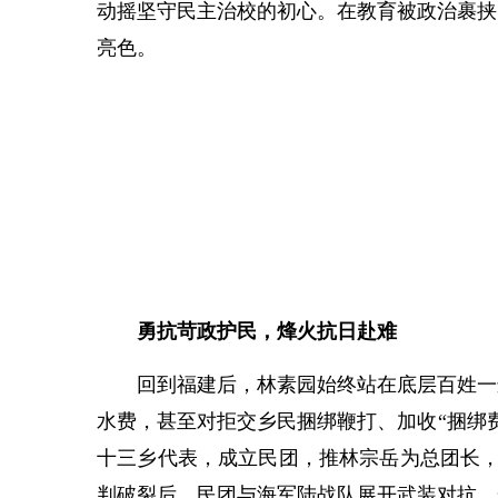
动摇坚守民主治校的初心。在教育被政治裹挟
亮色。
勇抗苛政护民，烽火抗日赴难
回到福建后，林素园始终站在底层百姓一边，
水费，甚至对拒交乡民捆绑鞭打、加收“捆绑
十三乡代表，成立民团，推林宗岳为总团长，提
判破裂后，民团与海军陆战队展开武装对抗，