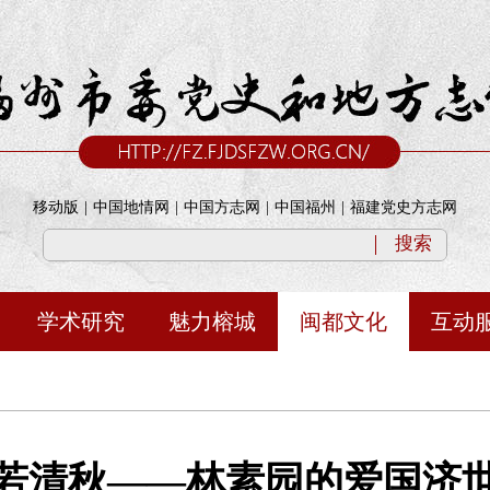
移动版
|
中国地情网
|
中国方志网
|
中国福州
|
福建党史方志网
搜索
学术研究
魅力榕城
闽都文化
互动
若清秋——林素园的爱国济