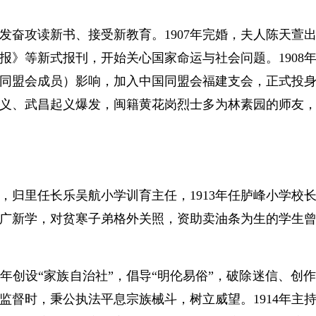
攻读新书、接受新教育。1907年完婚，夫人陈天萱
报》等新式报刊，开始关心国家命运与社会问题。1908
同盟会成员）影响，加入中国同盟会福建支会，正式投身反
岗起义、武昌起义爆发，闽籍黄花岗烈士多为林素园的师友
，归里任长乐吴航小学训育主任，1913年任胪峰小学校
广新学，对贫寒子弟格外关照，资助卖油条为生的学生
年创设“家族自治社”，倡导“明伦易俗”，破除迷信、创
监督时，秉公执法平息宗族械斗，树立威望。1914年主