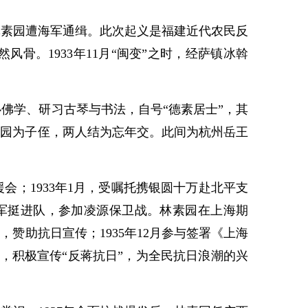
林素园遭海军通缉。此次起义是福建近代农民反
。1933年11月“闽变”之时，经萨镇冰斡
学、研习古琴与书法，自号“德素居士”，其
素园为子侄，两人结为忘年交。此间为杭州岳王
；1933年1月，受嘱托携银圆十万赴北平支
军挺进队，参加凌源保卫战。林素园在上海期
赞助抗日宣传；1935年12月参与签署《上海
，积极宣传“反蒋抗日”，为全民抗日浪潮的兴