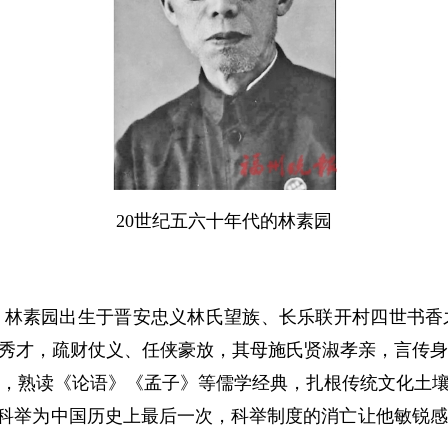
20世纪五六十年代的林素园
，林素园出生于晋安忠义林氏望族、长乐联开村四世书香
武秀才，疏财仗义、任侠豪放，其母施氏贤淑孝亲，言传
熟读《论语》《孟子》等儒学经典，扎根传统文化土壤。1
此次科举为中国历史上最后一次，科举制度的消亡让他敏锐