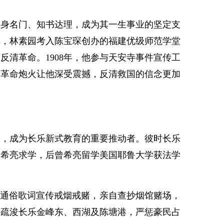
出身名门、知书达理，成为其一生事业的坚定支
年，林素园考入陈宝琛创办的福建优级师范学堂
清革命。1908年，他参与天安寺事件宣传工
，革命炮火让他深受震撼，反清救国的信念更加
长，成为长乐新式教育的重要推动者。彼时长乐
曾希亮求学，后曾希亮留学美国耶鲁大学获法学
作通俗歌词宣传戒烟戒赌，亲自查抄烟馆赌场，
持疏浚长乐金峰东、西湖及陈塘港，严惩豪民占