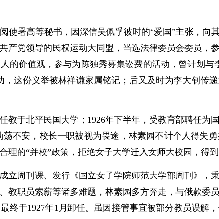
署高等秘书，因深信吴佩孚彼时的“爱国”主张，向其
中国共产党领导的民权运动大同盟，当选法律委员会委员，
人的价值观，参与为陈独秀募集讼费的活动，曾计划与
功，这份义举被林祥谦家属铭记；后又及时为李大钊传
任教于北平民国大学；1926年下半年，受教育部聘任为
惨案动荡不安，校长一职被视为畏途，林素园不计个人得失
合理的“并校”政策，拒绝女子大学迁入女师大校园，得
立周刊课、发行《国立女子学院师范大学部周刊》，秉
、教职员索薪等诸多难题，林素园多方奔走，与俄款委
最终于1927年1月卸任。虽因接管事宜被部分教员误解