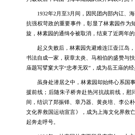
1932年2月至3月间，因民团内部内讧、
抗强权苛政的重要事件，彰显了林素园作为知
旋，林素园的通缉令被取消，结束了近两年的
起义失败后，林素园先避难连江壶江岛，父
书法自成一家，获章太炎、马相伯的盛赞与扶
庙题写擘窠大字“忠孝无双”，成为岳王庙的
虽身处潜居之中，林素园却始终心系国事。1
援前线；后随朱子桥奔赴热河抗战前线，慰
间，结识了郑振铎、章乃器、黄炎培、李公朴等
文化界救国运动宣言》，成为上海文化界救亡
起奔走呼号。