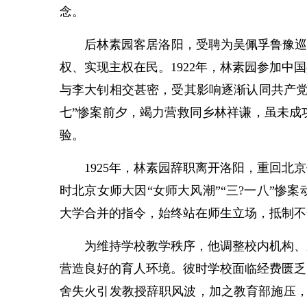
念。
后林素园客居洛阳，受聘为吴佩孚鲁豫巡阅使
权、实现主权在民。1922年，林素园参加
与李大钊相交甚密，受其影响逐渐认同共产党
七”惨案前夕，竭力营救同乡林祥谦，虽未成
验。
1925年，林素园辞职离开洛阳，重回北京
时北京女师大因“女师大风潮”“三?一八”
大学合并的指令，始终站在师生立场，抵制不
为维持学校教学秩序，他调整校内机构、成
营造良好的育人环境。彼时学校面临经费匮乏
舍失火引发教授辞职风波，加之教育部施压，