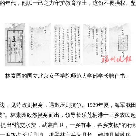
的年代，他以一己之力守护教育净土，这份不畏强权、
林素园的国立北京女子学院师范大学部学长聘任书。
见苛政则挺身，遇欺压则抗争。1929年夏，海军溉
费”。林素园毅然挺身而出，领导长乐莲柄港十三乡农民起
出“抗交水费，武装自卫，一乡有事，各乡支援”的行动纲
一度攻占长乐县城，推举林宗岳为县长，维持县城秩序