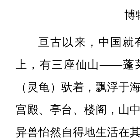
博
亘古以来，中国就
上，有三座仙山——蓬
（灵龟）驮着，飘浮于
宫殿、亭台、楼阁，山
异兽怡然自得地生活在