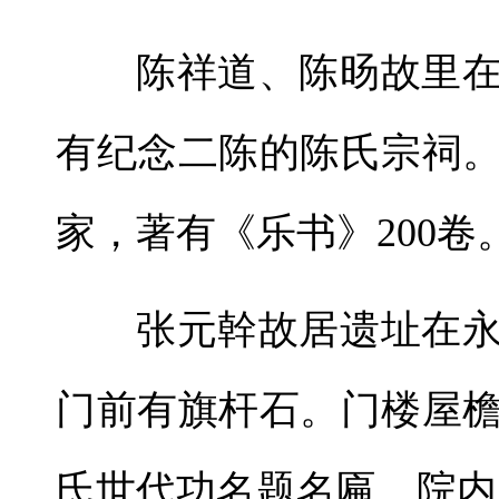
陈祥道、陈旸故里
有纪念二陈的陈氏宗祠
家，著有《乐书》200卷
张元幹故居遗址在
门前有旗杆石。门楼屋
氏世代功名题名匾。院内