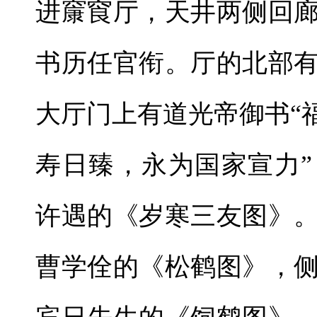
进䆲䆡厅，天井两侧回
书历任官衔。厅的北部
大厅门上有道光帝御书“
寿日臻，永为国家宣力
许遇的《岁寒三友图》
曹学佺的《松鹤图》，