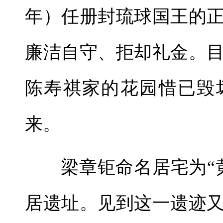
年）任册封琉球国王的
廉洁自守、拒却礼金。
陈寿祺家的花园惜已毁
来。
梁章钜命名居宅为“
居遗址。见到这一遗迹