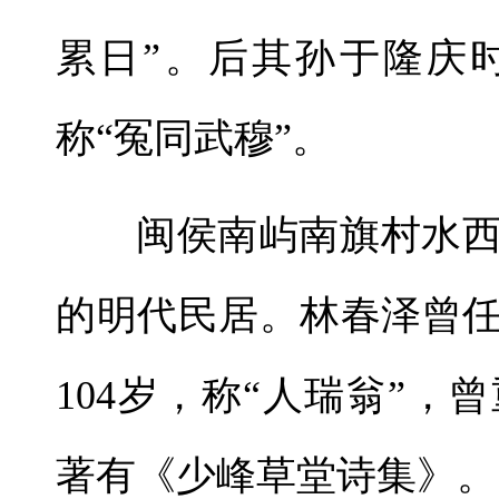
累日”。后其孙于隆庆
称“冤同武穆”。
闽侯南屿南旗村水
的明代民居。林春泽曾
104岁，称“人瑞翁”
著有《少峰草堂诗集》。