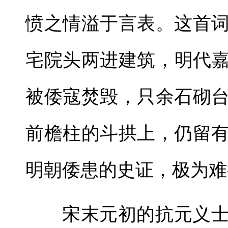
愤之情溢于言表。这首
宅院头两进建筑，明代嘉
被倭寇焚毁，只余石砌
前檐柱的斗拱上，仍留
明朝倭患的史证，极为难
宋末元初的抗元义