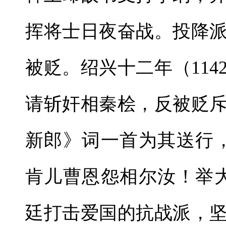
挥将士日夜奋战。投降
被贬。绍兴十二年（11
请斩奸相秦桧，反被贬
新郎》词一首为其送行
肯儿曹恩怨相尔汝！举
廷打击爱国的抗战派，