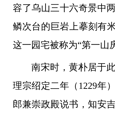
容了乌山三十六奇景中
鳞次台的巨岩上摹刻有米
这一园宅被称为“第一山房
南宋时，黄朴居于
理宗绍定二年（1229
郎兼崇政殿说书，知安