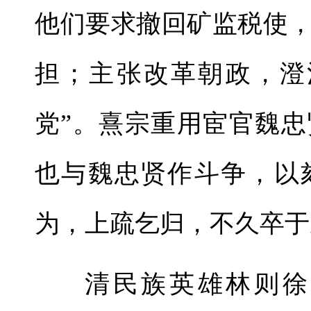
他们要求撤回矿监税使
担；主张改革朝政，澄
党”。熹宗重用宦官魏
也与魏忠贤作斗争，以
为，上疏乞归，不久卒于
清民族英雄林则徐