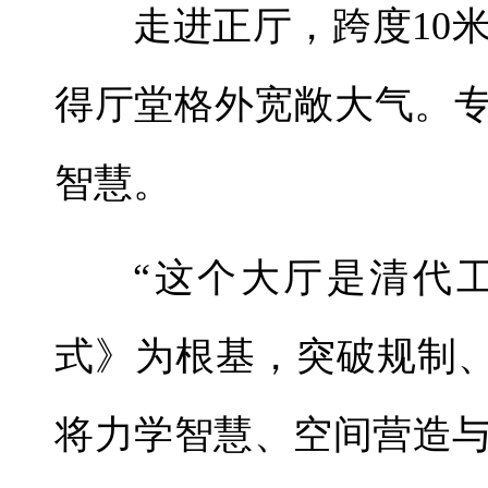
走进正厅，跨度10
得厅堂格外宽敞大气。专
智慧。
“这个大厅是清代
式》为根基，突破规制、
将力学智慧、空间营造