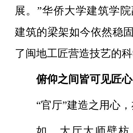
展。”华侨大学建筑学
建筑的梁架如今依然稳
了闽地工匠营造技艺的科
俯仰之间皆可见匠心
“官厅”建造之用心
如，大厅太师壁枋