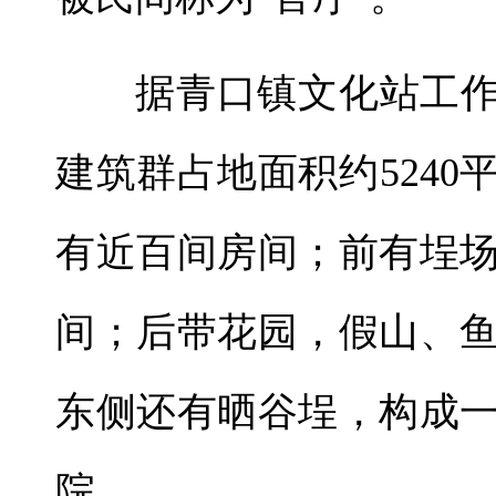
据青口镇文化站工作
建筑群占地面积约524
有近百间房间；前有埕
间；后带花园，假山、
东侧还有晒谷埕，构成
院。