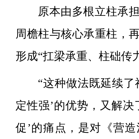
原本由多根立柱承
周檐柱与核心承重柱，
形成“扛梁承重、柱础传
“这种做法既延续了
定性强’的优势，又解决
促’的痛点，是对《营