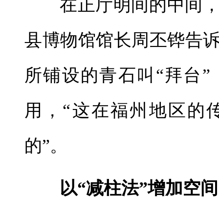
在正厅明间的中间
县博物馆馆长周丕铧告
所铺设的青石叫“拜台
用，“这在福州地区的
的”。
以“减柱法”增加空