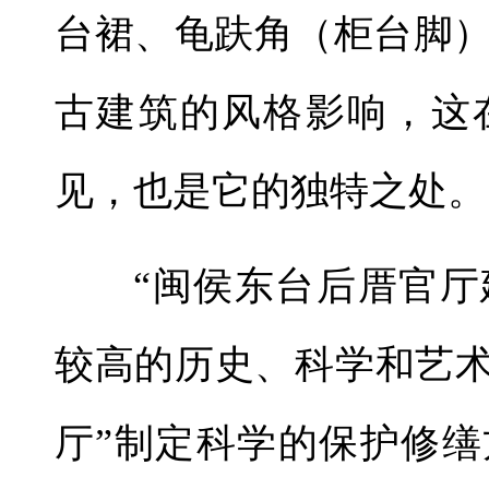
台裙、龟趺角（柜台脚
古建筑的风格影响，这
见，也是它的独特之处。
“闽侯东台后厝官
较高的历史、科学和艺术
厅”制定科学的保护修