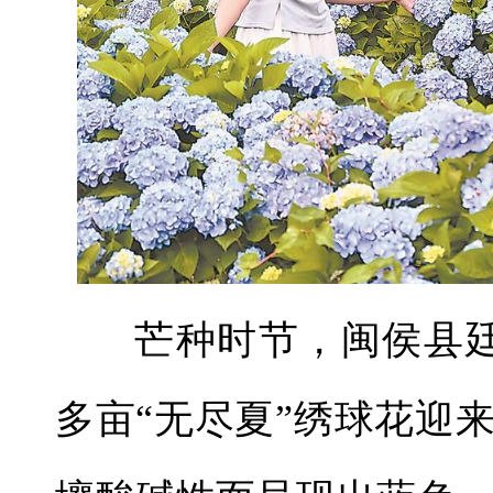
芒种时节，闽侯县廷
多亩“无尽夏”绣球花迎