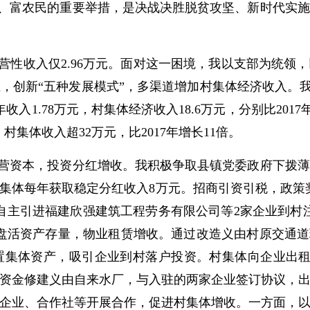
、富农民的重要举措，是决战决胜脱贫攻坚、新时代实施
经营性收入仅2.96万元。面对这一困境，我以支部为统
创新“五种发展模式”，多渠道增加村集体经济收入。我先后
入1.78万元，村集体经济收入18.6万元，分别比2017年
0年，村集体收入超32万元，比2017年增长11倍。
营资本，投资分红增收。我积极争取县镇党委政府下拨薄
集体每年获取稳定分红收入8万元。招商引资引税，政策
自主引进福建欣强建筑工程劳务有限公司等2家企业到村
盘活资产存量，物业租赁增收。通过改造义由村原交通道
置集体资产，吸引企业到村落户投资。村集体向企业出租
极争取资金修建义由自来水厂，与入驻的两家企业签订协议，
企业、合作社等开展合作，促进村集体增收。一方面，