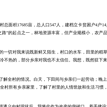
总面积17685亩，总人口547人，建档立卡贫困户4户
之路”的起点之一，林地资源丰富，但产业规模小，农产品
村里的一切对我来说既新鲜又陌生，村口的水车，田里的稻草
冷不热的，部分乡亲对我也不太信任。我想，既然驻下
了解全村的情况。白天，下田间与乡亲们一起劳动；晚上
全村所有乡亲家里，了解了村里的人情世故和生活习惯，“
摸透义由村现状后，我将此作为改变的突破口，着手建设