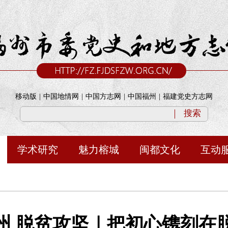
移动版
|
中国地情网
|
中国方志网
|
中国福州
|
福建党史方志网
搜索
学术研究
魅力榕城
闽都文化
互动
州 脱贫攻坚｜把初心镌刻在