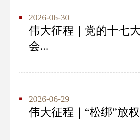
2026-06-30
伟大征程｜党的十七
会...
2026-06-29
伟大征程｜“松绑”放