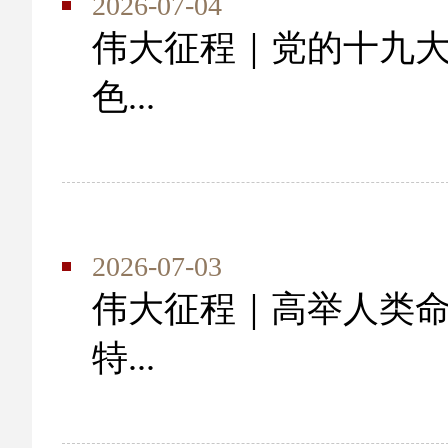
2026-07-04
伟大征程｜党的十九
色...
2026-07-03
伟大征程｜高举人类命
特...