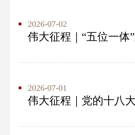
2026-07-02
伟大征程｜“五位一体”总
2026-07-01
伟大征程｜党的十八大