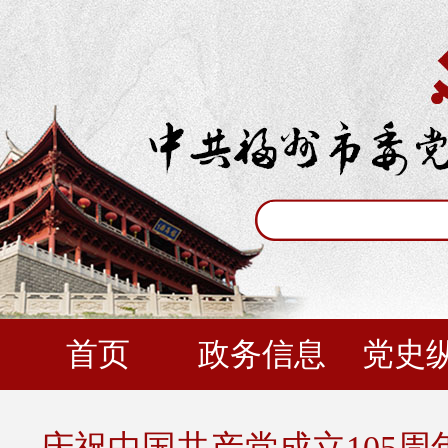
首页
政务信息
党史
庆祝中国共产党成立105周