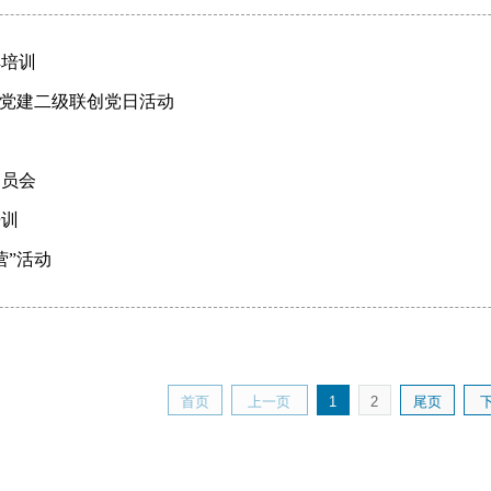
解培训
”党建二级联创党日活动
动员会
培训
营”活动
首页
上一页
1
2
尾页