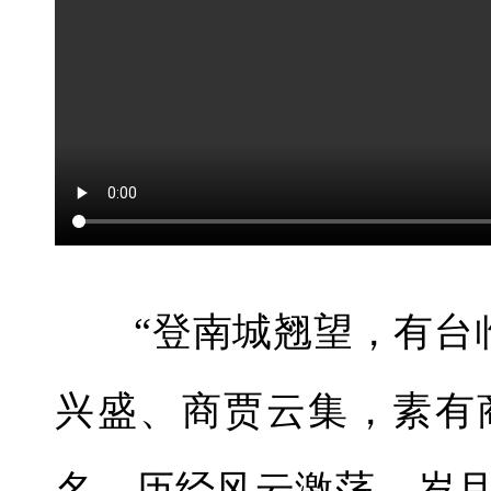
“登南城翘望，有台
兴盛、商贾云集，素有商
名。历经风云激荡、岁