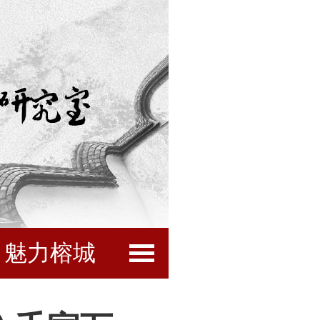
魅力榕城
闽都文化
互动服