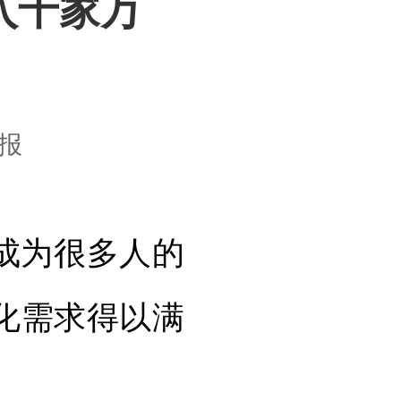
入千家万
报
成为很多人的
化需求得以满
。