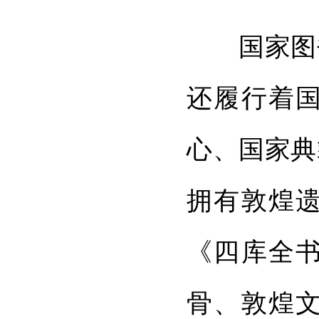
国家图书
还履行着
心、国家典
拥有敦煌
《四库全书
骨、敦煌