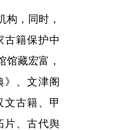
机构，同时，
家古籍保护中
馆馆藏宏富，
典》、文津阁
汉文古籍、甲
拓片、古代舆