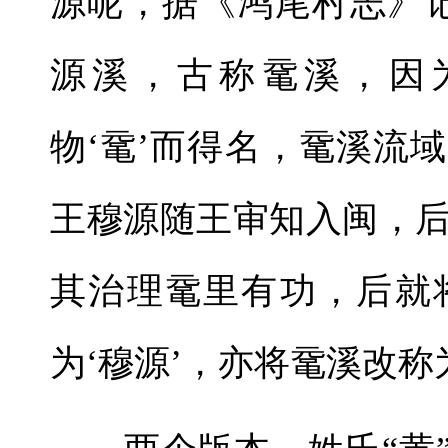
源呢，据《鸿尾村志》
源溪，古称鼋溪，因
物‘鼋’而得名，鼋溪流
王穆源随王审知入闽，
其治理鼋里有功，后就
为‘穆源’，亦将鼋溪改称为