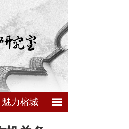
魅力榕城
闽都文化
互动服