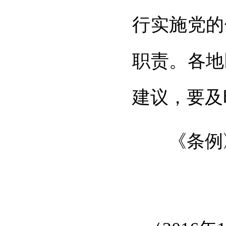
行实施党的
职责。各地
建议，要及
《条例》