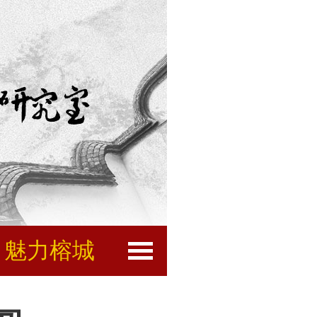
魅力榕城
闽都文化
互动服