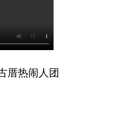
，古厝热闹人团