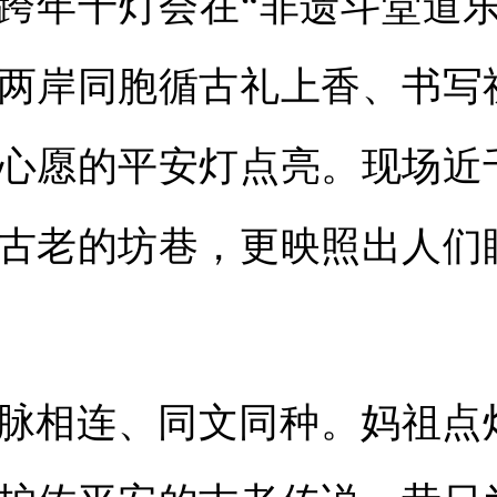
跨年千灯会在“非遗斗堂道乐
两岸同胞循古礼上香、书写
心愿的平安灯点亮。现场近
古老的坊巷，更映照出人们
脉相连、同文同种。妈祖点