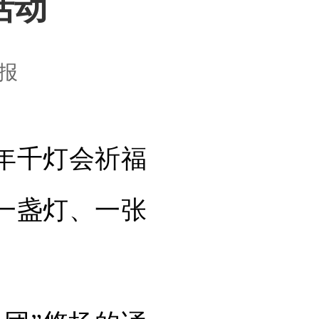
活动
报
年千灯会祈福
一盏灯、一张
。