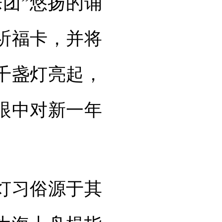
团”悠扬的诵
祈福卡，并将
千盏灯亮起，
眼中对新一年
灯习俗源于其