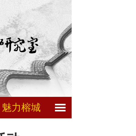
魅力榕城
闽都文化
互动服