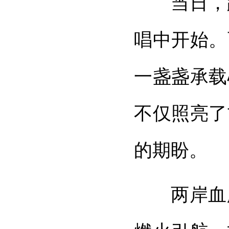
当日，
唱中开始。
一盏盏承载
不仅照亮了
的期盼。
两岸血