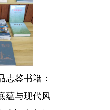
品志鉴书籍：
史底蕴与现代风