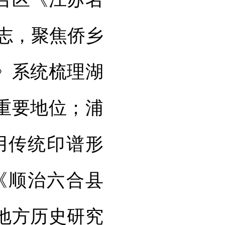
志，聚焦侨乡
》系统梳理湖
重要地位；浦
用传统印谱形
《顺治六合县
地方历史研究