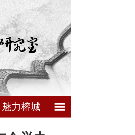
魅力榕城
闽都文化
互动服