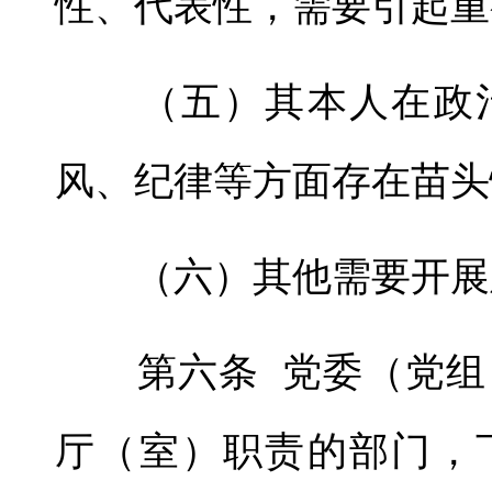
性、代表性，需要引起重
（五）其本人在政治
风、纪律等方面存在苗头
（六）其他需要开展
第六条 党委（党组
厅（室）职责的部门，