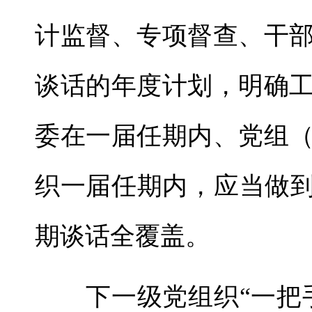
计监督、专项督查、干
谈话的年度计划，明确
委在一届任期内、党组
织一届任期内，应当做到
期谈话全覆盖。
下一级党组织“一把手