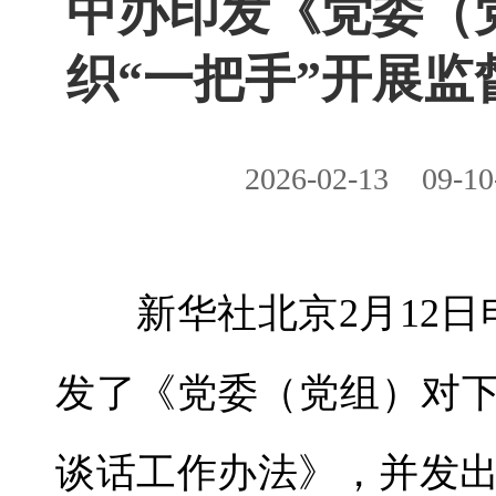
中办印发《党委（
织“一把手”开展
2026-02-13
09-10
新华社北京2月12日
发了《党委（党组）对下
谈话工作办法》，并发