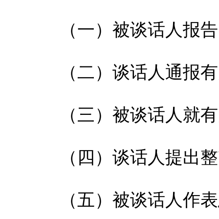
（一）被谈话人报告
（二）谈话人通报有关
（三）被谈话人就有
（四）谈话人提出整
（五）被谈话人作表