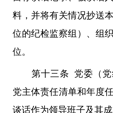
料，并将有关情况抄送
位的纪检监察组）、组
位。
第十三条 党委（党
党主体责任清单和年度
谈话作为领导班子及其成