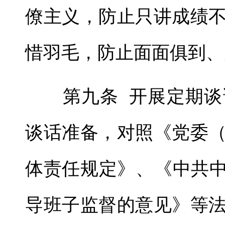
僚主义，防止只讲成绩
惜羽毛，防止面面俱到、
第九条 开展定期谈
谈话准备，对照《党委
体责任规定》、《中共中
导班子监督的意见》等