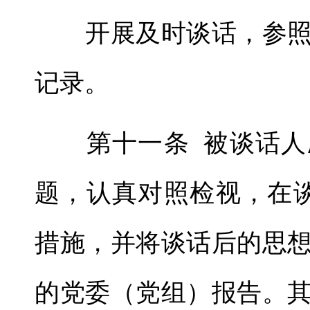
开展及时谈话，参照
记录。
第十一条 被谈话人
题，认真对照检视，在
措施，并将谈话后的思
的党委（党组）报告。