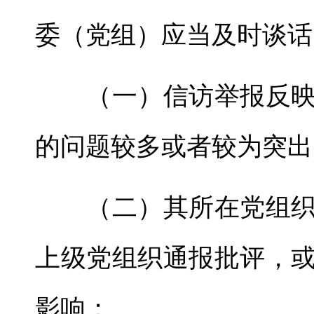
委（党组）应当及时谈话
（一）信访举报反映
的问题较多或者较为突出
（二）其所在党组织
上级党组织通报批评，
影响；