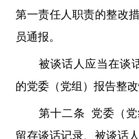
第一责任人职责的整改
员通报。
被谈话人应当在谈话
的党委（党组）报告整改
第十二条 党委（党
留存谈话记录、被谈话