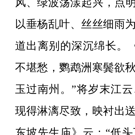
风、绿波荡漾起兴，点明
以垂杨乱叶、丝丝细雨
道出离别的深沉绵长。
不堪愁，鹦鹉洲寒鬓欲
玉过南州。”将岁末江
现得淋漓尽致，映衬出
东坡先生庙》云：“低