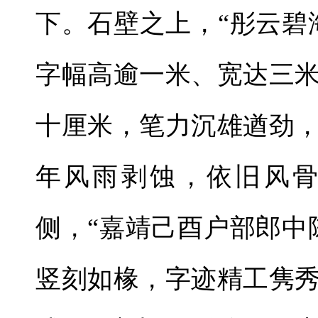
下。石壁之上，“彤云碧
字幅高逾一米、宽达三
十厘米，笔力沉雄遒劲
年风雨剥蚀，依旧风
侧，“嘉靖己酉户部郎中
竖刻如椽，字迹精工隽