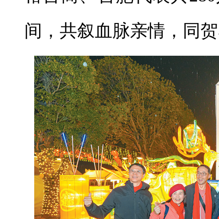
间，共叙血脉亲情，同贺