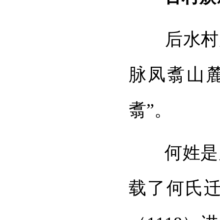
后水村原名
脉凤翥山
翥”。
何姓是后
载了何氏