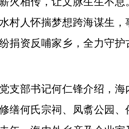
薪火相传，让文脉生生不息
水村人怀揣梦想跨海谋生，
纷捐资反哺家乡，全力守护
支部书记何仁锋介绍，海
修缮何氏宗祠、凤翥公园、