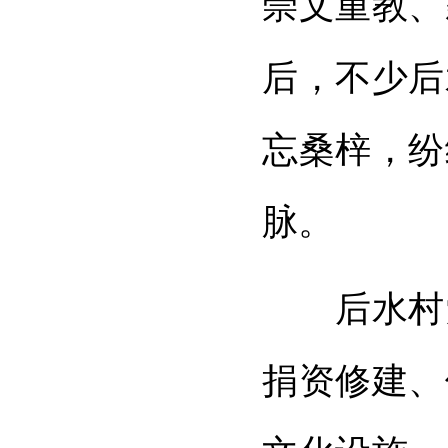
崇文重教、
后，不少后
忘桑梓，纷
脉。
后水村党
捐资修建、