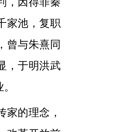
通判，因得罪秦
千家池，复职
，曾与朱熹同
显，于明洪武
业。
传家的理念，