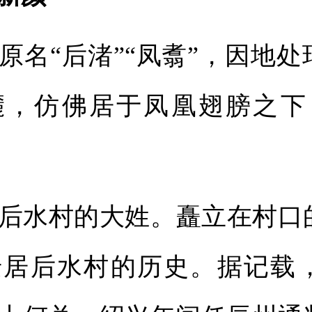
“后渚”“凤翥”，因地处
麓，仿佛居于凤凰翅膀之下
水村的大姓。矗立在村口
迁居后水村的历史。据记载