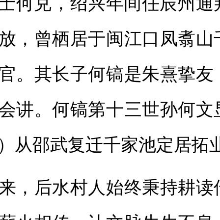
）进士何兑，绍兴年间任辰州
放，曾栖居于闽江口凤翥山
官。其长子何镐是朱熹挚友
会讲。何镐第十三世孙何文
70）从邵武复迁千家池定居拓
，后水村人始终秉持耕读