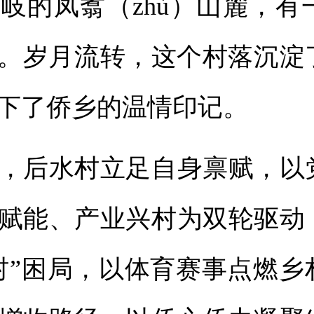
的凤翥（zhù）山麓，有
。岁月流转，这个村落沉淀
下了侨乡的温情印记。
后水村立足自身禀赋，以
赋能、产业兴村为双轮驱动
村”困局，以体育赛事点燃乡