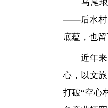
马尾琅岐
——后水村
底蕴，也留
近年来，
心，以文旅
打破“空心