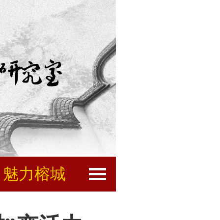
魅力榕城
闽都文化
互动服