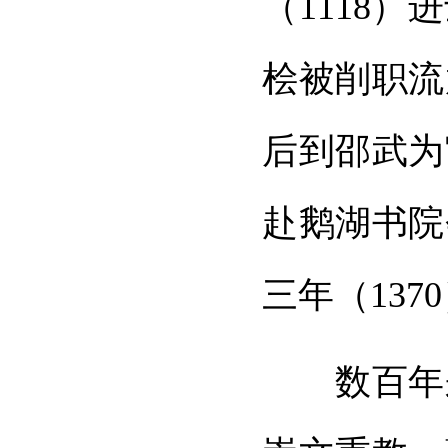
（1118
桧被削职流
后到邵武为
赴鹅湖书院
三年（13
数百年来