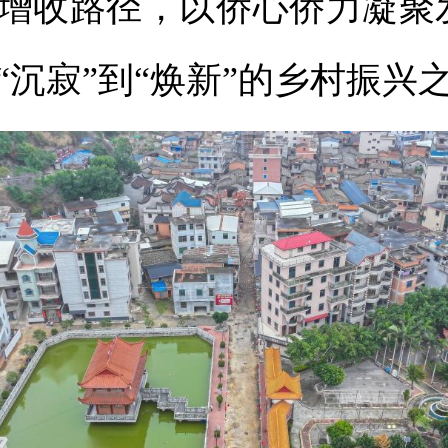
增收路径，以侨心侨力凝聚
“沉寂”到“焕新”的乡村振兴