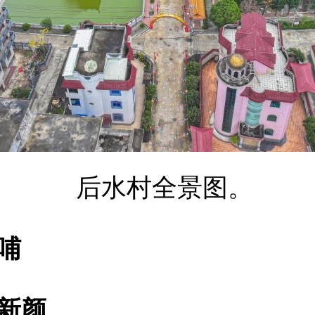
后水村全景图。
哺
新颜