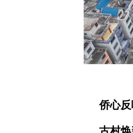
侨心反
古村焕