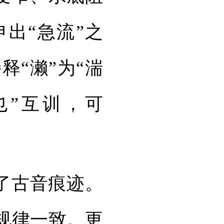
出“急流”之
“濑”为“湍
也”互训，可
了古音痕迹。
规律一致。更