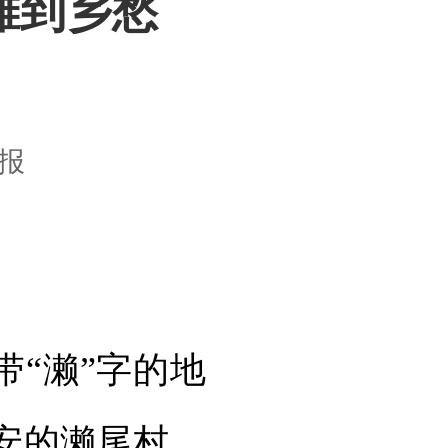
滩到乡愁
报
“濑”字的地
安的濑尾村、