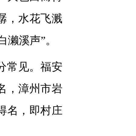
潺，水花飞溅
白濑溪声”。
分常见。福安
名，漳州市岩
得名，即村庄