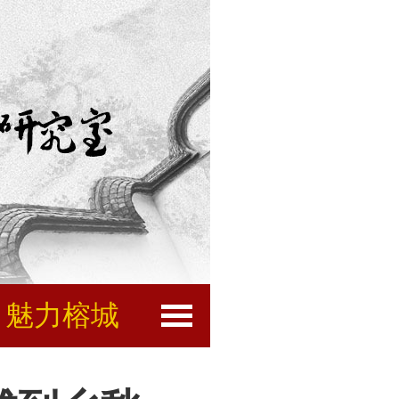
魅力榕城
闽都文化
互动服