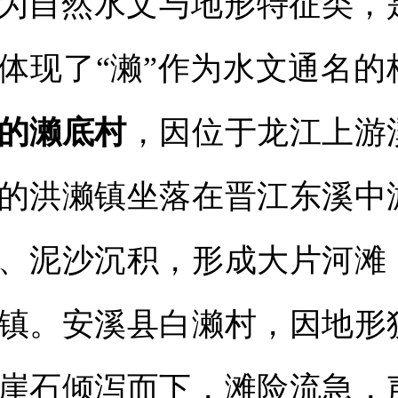
为自然水文与地形特征类，
体现了“濑”作为水文通名的
的濑底村
，因位于龙江上游
的洪濑镇坐落在晋江东溪中
、泥沙沉积，形成大片河滩
镇。安溪县白濑村，因地形
崖石倾泻而下，滩险流急，