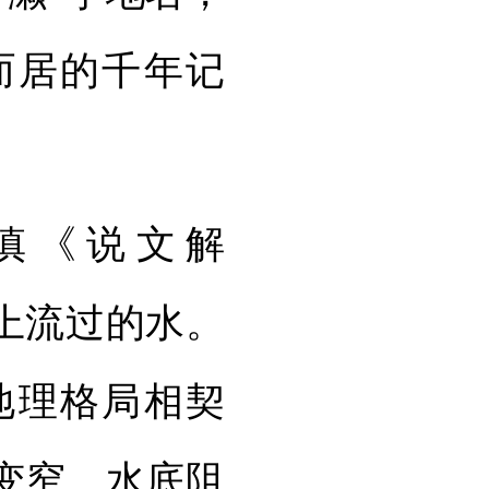
而居的千年记
慎《说文解
上流过的水。
地理格局相契
变窄、水底阻