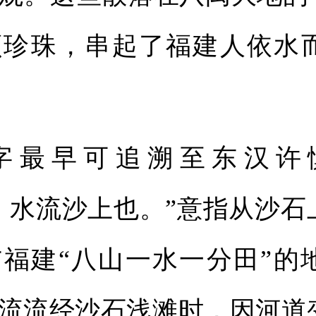
颗珍珠，串起了福建人依水
”字最早可追溯至东汉许
，水流沙上也。”意指从沙石
福建“八山一水一分田”的
流流经沙石浅滩时，因河道