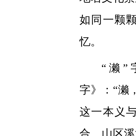
如同一颗
忆。
“濑
字》：“濑
这一本义与
合。山区溪