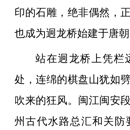
印的石雕，绝非偶然，
也成为迥龙桥始建于唐朝
站在迥龙桥上凭栏
处，连绵的棋盘山犹如
吹来的狂风。闽江闽安
州古代水路总汇和关防