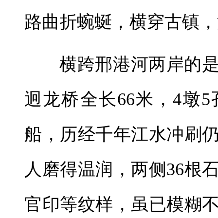
路曲折蜿蜒，横穿古镇，
横跨邢港河两岸的
迥龙桥全长66米，4墩
船，历经千年江水冲刷
人磨得温润，两侧36根
官印等纹样，虽已模糊