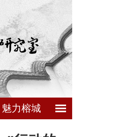
魅力榕城
闽都文化
互动服