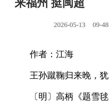
来福州 挺闽超
2026-05-13
09-48
作者：江海
王孙蹴鞠归来晚，犹
〔明〕高柄《题雪毬