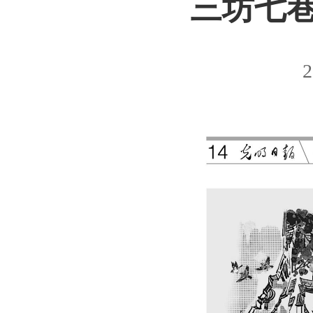
三坊七
2