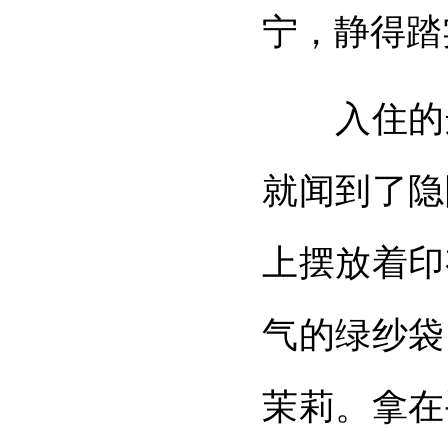
宁，静得踏
入住的这
就闻到了隐
上摆放着印
气的绿纱袋
茉莉。拿在