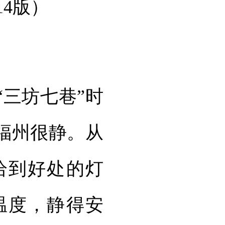
14版）
三坊七巷”时
福州很静。从
恰到好处的灯
温度，静得安