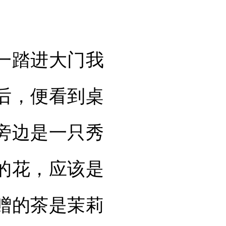
一踏进大门我
后，便看到桌
旁边是一只秀
的花，应该是
赠的茶是茉莉