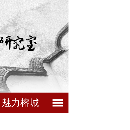
魅力榕城
闽都文化
互动服