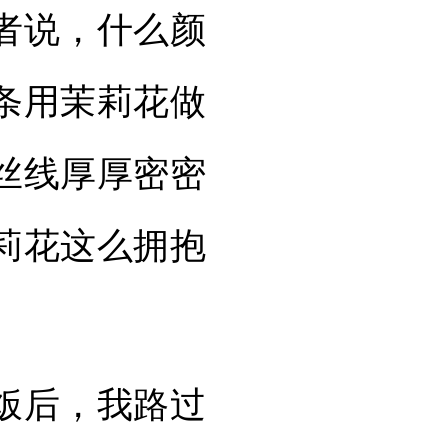
者说，什么颜
条用茉莉花做
丝线厚厚密密
莉花这么拥抱
饭后，我路过