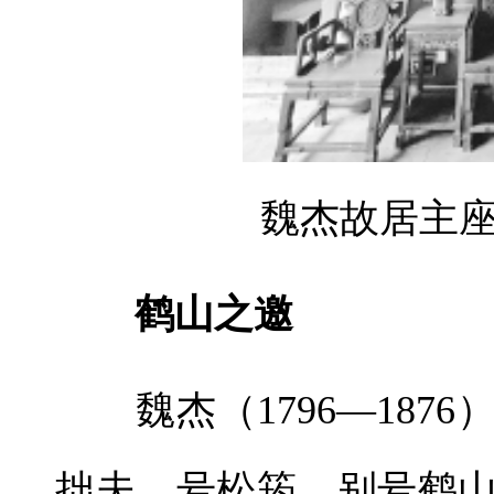
魏杰故居主
鹤山之邀
魏杰（1796—187
拙夫，号松筠，别号鹤