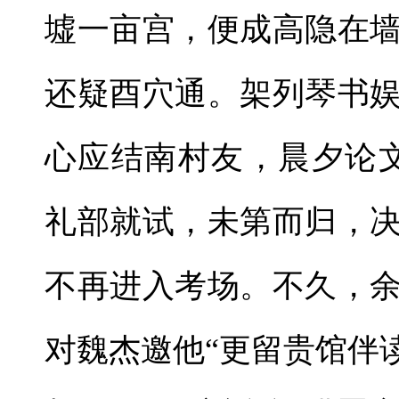
墟一亩宫，便成高隐在
还疑酉穴通。架列琴书
心应结南村友，晨夕论
礼部就试，未第而归，
不再进入考场。不久，
对魏杰邀他“更留贵馆伴