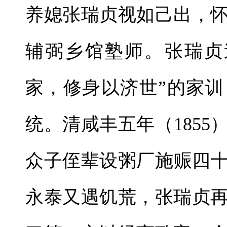
养媳张瑞贞视如己出，
辅弼乡馆塾师。张瑞贞
家，修身以济世”的家
统。清咸丰五年（185
众子侄辈设粥厂施赈四十
永泰又遇饥荒，张瑞贞