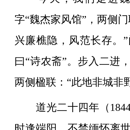
字“魏杰家风馆”，两侧
兴廉樵隐，风范长存。
曰“诗农斋”。步入二进
两侧楹联：“此地非城非
道光二十四年（184
时逢端阳，不禁缅怀离