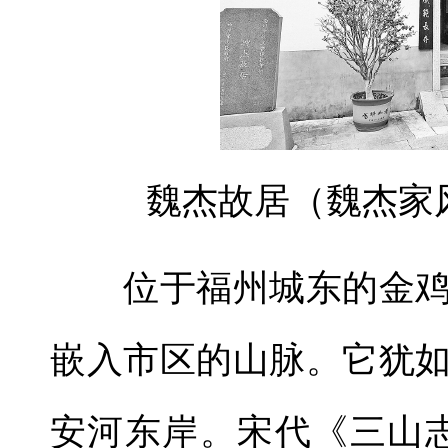
魏杰故居（魏杰家
位于福州城东的金鸡
嵌入市区的山脉。它犹
安河东岸。宋代《三山