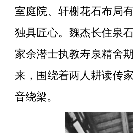
室庭院、轩榭花石布局
独具匠心。魏杰长住泉
家余潜士执教寿泉精舍
来，围绕着两人耕读传
音绕梁。