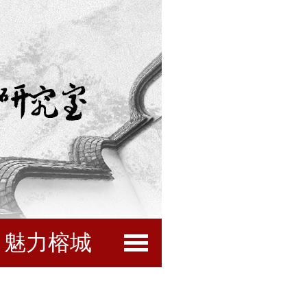
魅力榕城
闽都文化
互动服