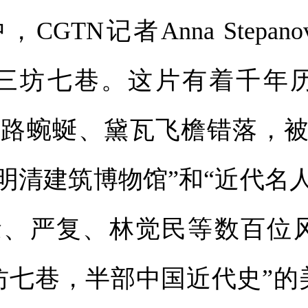
TN记者Anna Stepan
进三坊七巷。这片有着千年
路蜿蜒、黛瓦飞檐错落，被
“明清建筑博物馆”和“近代名
徐、严复、林觉民等数百位
坊七巷，半部中国近代史”的