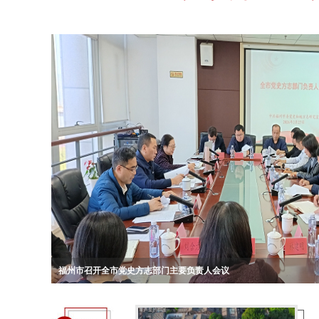
福州市召开全市党史方志部门主要负责人会议
庆祝中国共产党成立105周年暨中共福州组织成立100周年主题书画
中共福州市委党史和地方志研究室赴连江开展“追寻・2026・清明祭英
福州市委党史和地方志研究室联合台江区委党史和地方志研究室等单位