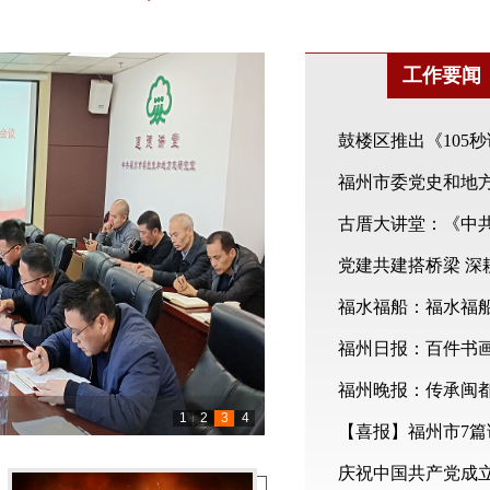
工作要闻
鼓楼区推出《105
福州市委党史和地方
古厝大讲堂：《中
党建共建搭桥梁 深
福水福船：福水福船
福州日报：百件书
福州晚报：传承闽
1
2
3
4
【喜报】福州市7篇
作品展举办
烈”暨“传承英烈精神 厚植家国情怀”主题党日
共同举办“寻红脉润童心 走读英雄福州城”研
庆祝中国共产党成立1