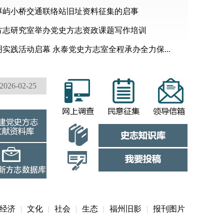
厚屿小桥交通联络站旧址资料征集的启事
方志研究室举办党史方志资政课题写作培训
2026-04-08
实践活动启幕 永泰党史方志室全程承办全力保...
2026-03-19
2026-03-13
2026-02-25
2025-11-20
经济
|
文化
|
社会
|
生态
|
福州旧影
|
报刊图片