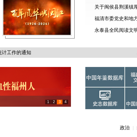
关于闽侯县荆溪镇
福清市委党史和地
选结果的公告
永泰县全民阅读文明
室网络音频宣传项目比选采购公告
周年暨中共福州组织成立100周年征文活...
统计工作的通知
讲座预告
1
2
3
4
100周年专栏
政治
|