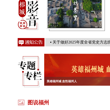
活动
学实践活动
▪
关于2026年网络音频宣传项目比
▪
中共福州市委党史和地方志研究
▪
关于开展庆祝中国共产党成立105
▪
关于做好2025年度全省党史方志
▪
史志课堂——吴石英烈事迹专题
英雄福州城 血性福州人
庆祝中国共产党成立105周年暨中共福州组织成立
学习贯彻党的二十届四中全会精神
人民日报上的福州印迹
图说福州