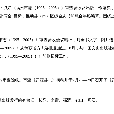
好《福州市志（1995—2005）》审查验收及出版工作落实
国“两全”目标，推动县（市）区综合志书和综合年鉴编纂。围绕
（1995—2005）》审查验收会议精神，对全书文字、图片
5—2005）》志稿获省方志委批复通过。8月，与中国文史出版
（1995—2005））》印刷招标工作。
查验收。审查《罗源县志》初稿并于7月26—28日召开了《
且出版发行的有台江、长乐、永泰、福清、仓山、闽侯。