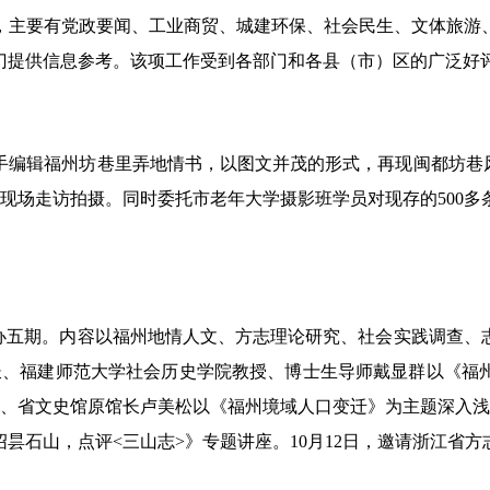
主要有党政要闻、工业商贸、城建环保、社会民生、文体旅游、
门提供信息参考。该项工作受到各部门和各县（市）区的广泛好评
辑福州坊巷里弄地情书，以图文并茂的形式，再现闽都坊巷风
现场走访拍摄。同时委托市老年大学摄影班学员对现存的500多
五期。内容以福州地情人文、方志理论研究、社会实践调查、
会长、福建师范大学社会历史学院教授、博士生导师戴显群以《福
家、省文史馆原馆长卢美松以《福州境域人口变迁》为主题深入浅
石山，点评<三山志>》专题讲座。10月12日，邀请浙江省方