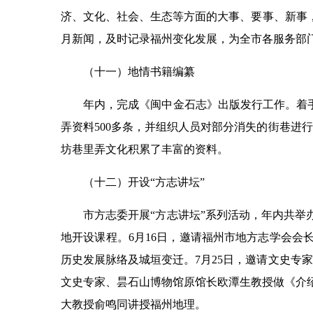
济、文化、社会、生态等方面的大事、要事、新事，
月新闻，及时记录福州变化发展，为全市各服务部
（十一）地情书籍编纂
年内，完成《闽中金石志》出版发行工作。着手编
弄资料500多条，并组织人员对部分消失的街巷进行
坊巷里弄文化积累了丰富的资料。
（十二）开设“方志讲坛”
市方志委开展“方志讲坛”系列活动，年内共举办
地开设课程。6月16日，邀请福州市地方志学会
历史发展脉络及城垣变迁。7月25日，邀请文史专
文史专家、昙石山博物馆原馆长欧潭生教授做《介绍昙
大教授俞鸣同讲授福州地理。