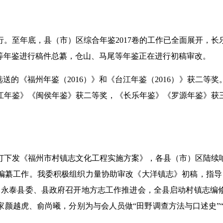
。至年底，县（市）区综合年鉴2017卷的工作已全面展开，
等年鉴进行稿件总纂，仓山、马尾等年鉴正在进行初稿审改。
的《福州年鉴（2016）》和《台江年鉴（2016）》获二等奖。
鉴》《闽侯年鉴》获二等奖，《长乐年鉴》《罗源年鉴》获三等奖。
下发《福州市村镇志文化工程实施方案》，各县（市）区陆续响
编纂工作。我委积极组织力量协助审改《大洋镇志》初稿，指导
，永泰县委、县政府召开地方志工作推进会，全县启动村镇志编
颜越虎、俞尚曦，分别为与会人员做“田野调查方法与口述史”“