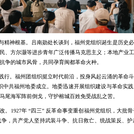
与精神根基。吕南勋处长谈到，福州党组织诞生是历史必
民、方尔灏等进步青年广泛传播马克思主义；本地产业
抗争的城市风骨，共同孕育闽都革命火种。
践行。福州团组织挺立时代前沿，投身风起云涌的革命斗
党组织中共福州地委成立。地委迅速开展组织建设与革命实
马尾海军阵前倒戈，守护榕城百姓免受战乱之苦。
。1927年 “四三” 反革命事变重创福州党组织，大
战争，共产党人坚持武装斗争、抗日救亡、统战策反、护