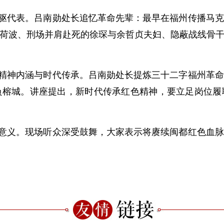
驱代表。吕南勋处长追忆革命先辈：最早在福州传播马克
荷波、刑场并肩赴死的徐琛与余哲贞夫妇、隐蔽战线骨
精神内涵与时代传承。吕南勋处长提炼三十二字福州革命
负榕城。讲座提出，新时代传承红色精神，要立足岗位履
意义。现场听众深受鼓舞，大家表示将赓续闽都红色血脉