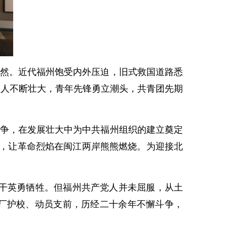
然。近代福州饱受内外压迫，旧式救国道路悉
工人不断壮大，青年先锋勇立潮头，共青团先期
争，在发展壮大中为中共福州组织的建立奠定
践，让革命烈焰在闽江两岸熊熊燃烧。为迎接北
批骨干英勇牺牲。但福州共产党人并未屈服，从土
厂护校、动员支前，历经二十余年不懈斗争，