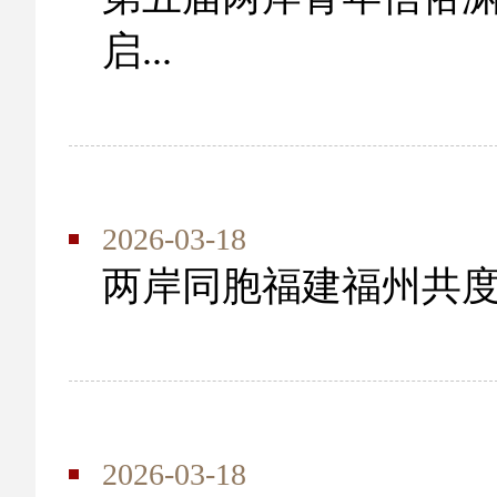
启...
2026-03-18
两岸同胞福建福州共度
2026-03-18