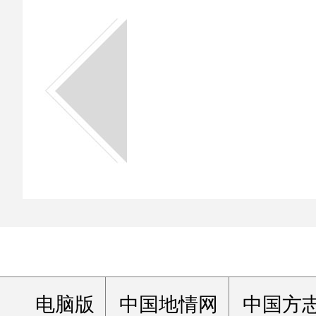
电脑版
中国地情网
中国方