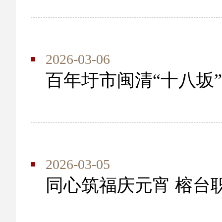
2026-03-06
百年圩市闽清“十八坂
2026-03-05
同心筑福庆元宵 榕台