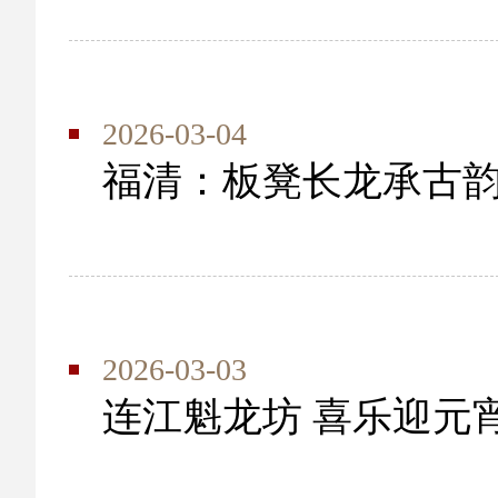
2026-03-04
福清：板凳长龙承古韵
2026-03-03
连江魁龙坊 喜乐迎元