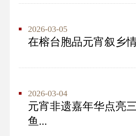
2026-03-05
在榕台胞品元宵叙乡
2026-03-04
元宵非遗嘉年华点亮三
鱼...