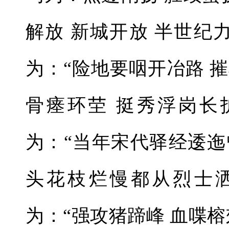
解放 新城开放 半世纪
为：“险地要咽开冶路 
骨瘗环茔 挺秀浮岗长
为：“当年宋代驿经逶
头花枝烂慢都从烈士
为：“强攻猪蹄峰 血喋