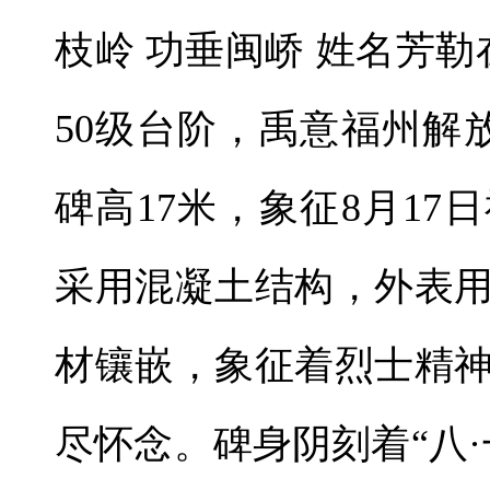
枝岭 功垂闽峤 姓名芳
50级台阶，禹意福州解
碑高17米，象征8月1
采用混凝土结构，外表
材镶嵌，象征着烈士精
尽怀念。碑身阴刻着“八