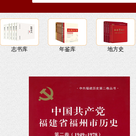
志书库
年鉴库
地方史