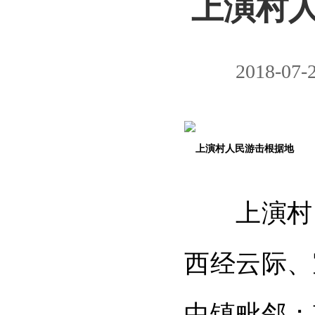
上演村
2018-07-
上演村，
西经云际、
中镇毗邻；