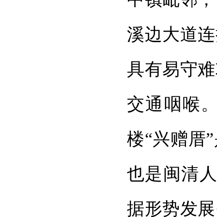
溪边大道连
具有易守难
交通咽喉
楼“兴赠厝
也是闽清人
据形势发展