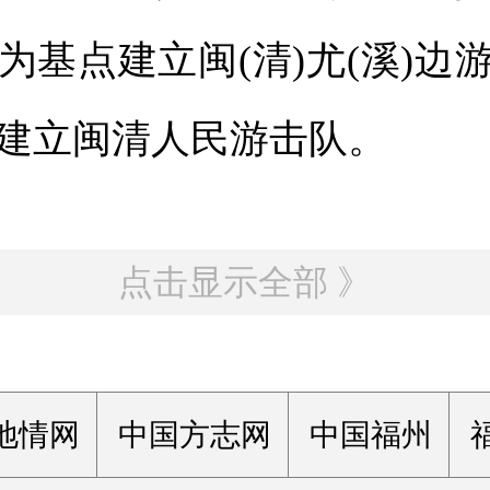
为基点建立闽(清)尤(溪)边
式建立闽清人民游击队。
点击显示全部 》
地情网
中国方志网
中国福州