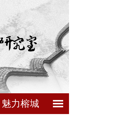
魅力榕城
闽都文化
互动服