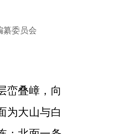
编纂委员会
层峦叠嶂，向
面为大山与白
连；北面一条