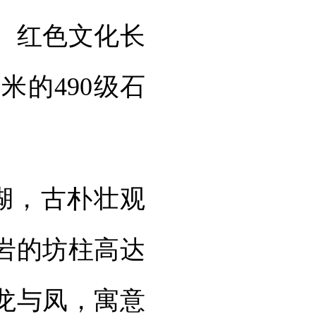
、红色文化长
米的490级石
湖，古朴壮观
岩的坊柱高达
刻龙与凤，寓意