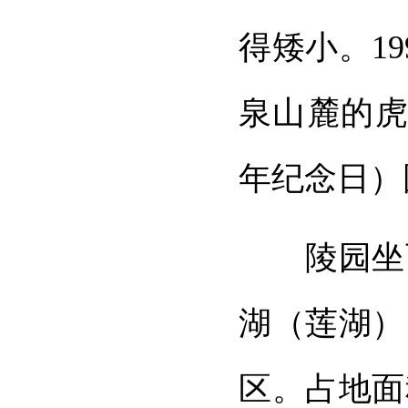
得矮小。1
泉山麓的虎
年纪念日）
陵园坐西
湖（莲湖）
区。占地面