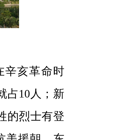
辛亥革命时
占10人；新
牲的烈士有登
抗美援朝、东