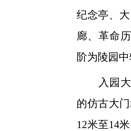
纪念亭、大
廊、革命历
阶为陵园中
入园大道
的仿古大门
12米至1