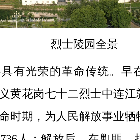
烈士陵园全景
有光荣的革命传统。早在
义黄花岗七十二烈士中连江就
命时期，为人民解放事业牺
736人；解放后，在剿匪、