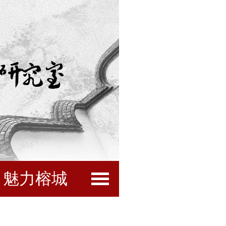
魅力榕城
闽都文化
互动服