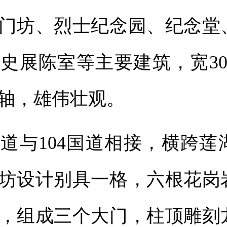
门坊、烈士纪念园、纪念堂
史展陈室等主要建筑，宽30
轴，雄伟壮观。
与104国道相接，横跨莲
坊设计别具一格，六根花岗
4米，组成三个大门，柱顶雕