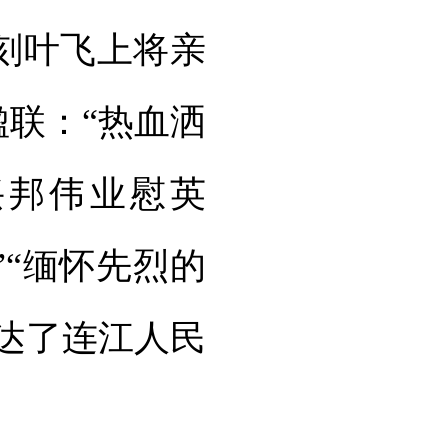
刻叶飞上将亲
楹联：“热血洒
兴邦伟业慰英
”“缅怀先烈的
表达了连江人民