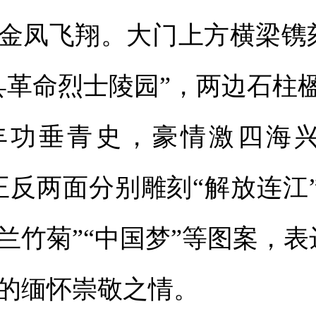
金凤飞翔。大门上方横梁镌
县革命烈士陵园”，两边石柱
丰功垂青史，豪情激四海
正反两面分别雕刻“解放连江
-梅兰竹菊”“中国梦”等图案，
的缅怀崇敬之情。