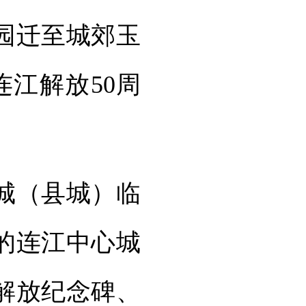
陵园迁至城郊玉
连江解放50周
城（县城）临
的连江中心城
解放纪念碑、