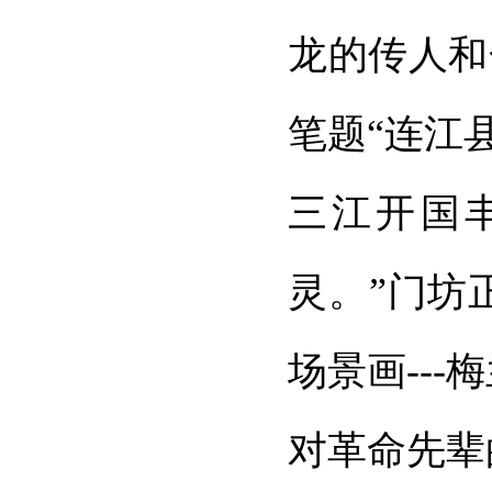
龙的传人和
笔题“连江
三江开国
灵。”门坊
场景画--
对革命先辈