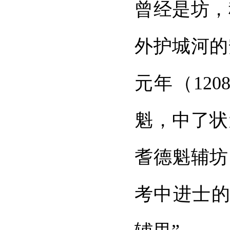
曾经是坊，
外护城河的
元年（12
魁，中了状
耆德魁辅坊
考中进士的