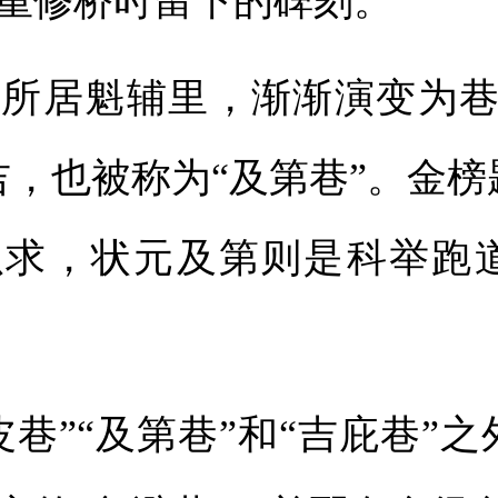
重修桥时留下的碑刻。
居魁辅里，渐渐演变为巷
吉，也被称为“及第巷”。金
以求，状元及第则是科举跑
”“及第巷”和“吉庇巷”之