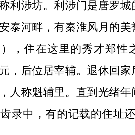
称利涉坊。利涉门是唐罗城
安泰河畔，有秦淮风月的美
08），住在这里的秀才郑性
元，后位居宰辅。退休回家
，人称魁辅里。直到光绪年
齿录中，有的记载的住址还