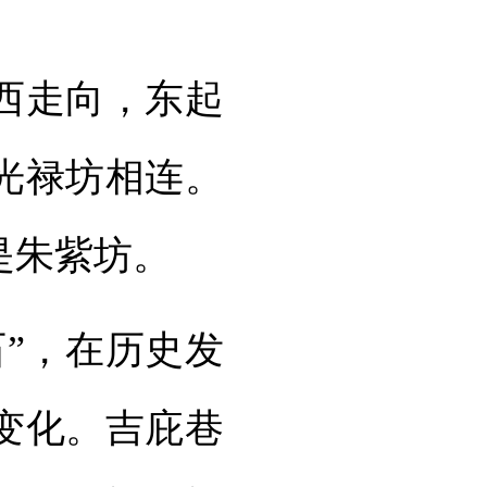
西走向，东起
光禄坊相连。
是朱紫坊。
”，在历史发
变化。吉庇巷