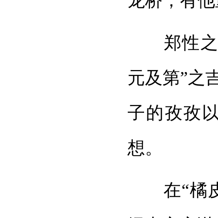
龙桥，有他
郑性之所
元及第”之
子的孜孜
想。
在“橘皮巷