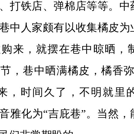
、打铁店、弹棉店等等。中
巷中人家颇有以收集橘皮为
收购来，就摆在巷中晾晒，
节，巷中晒满橘皮，橘香弥
后来，时间久了，不明就里
音雅化为“吉庇巷”。当然，