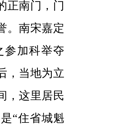
的正南门，门
誉。南宋嘉定
之参加科举夺
后，当地为立
间，这里居民
是“住省城魁