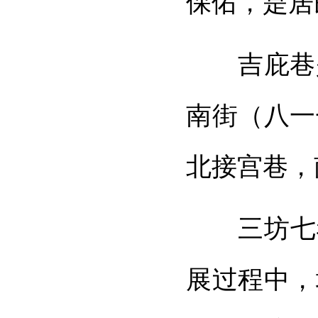
保佑，是居
吉庇巷是
南街（八一
北接宫巷，
三坊七巷
展过程中，