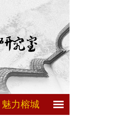
魅力榕城
闽都文化
互动服