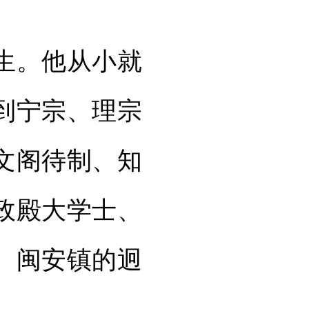
生。他从小就
到宁宗、理宗
文阁待制、知
政殿大学士、
。闽安镇的迥