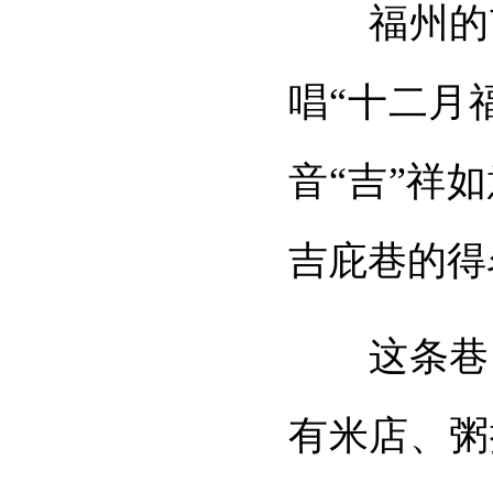
福州的市
唱“十二月
音“吉”祥
吉庇巷的得
这条巷曾
有米店、粥