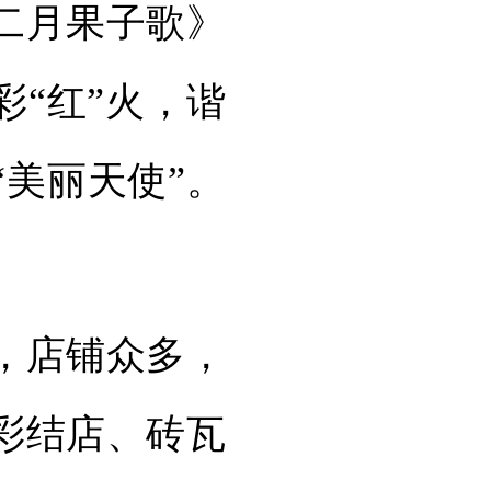
二月果子歌》
彩“红”火，谐
“美丽天使”。
，店铺众多，
彩结店、砖瓦