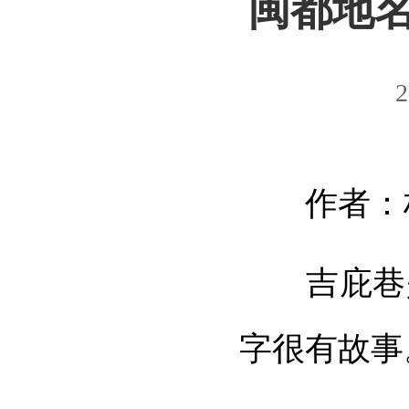
闽都地名
2
作者：
吉庇巷是
字很有故事