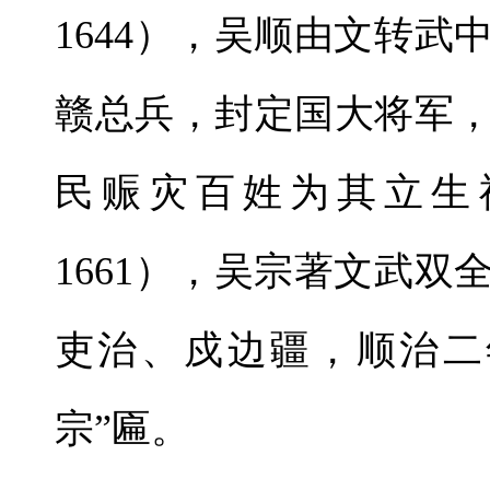
1644），吴顺由文转
赣总兵，封定国大将军
民赈灾百姓为其立生祠
1661），吴宗著文武
吏治、戍边疆，顺治二年
宗”匾。