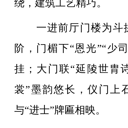
绕，建筑工艺精巧。
一进前厅门楼为斗拱
阶，门楣下“恩光”“少
挂；大门联“延陵世胄
裳”墨韵悠长，仪门上石
与“进士”牌匾相映。