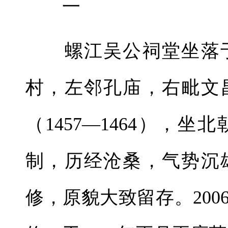
一
螺江吴公祠堂坐落于
村，左邻孔庙，右毗文
（1457—1464），
制，历经沧桑，气势沉
修，原貌大致留存。20