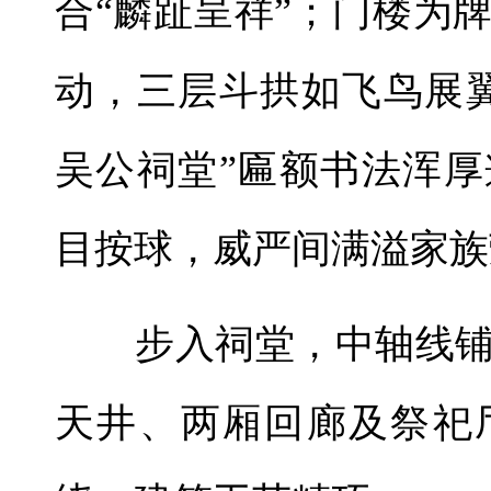
合“麟趾呈祥”；门楼为
动，三层斗拱如飞鸟展
吴公祠堂”匾额书法浑
目按球，威严间满溢家族
步入祠堂，中轴线铺
天井、两厢回廊及祭祀