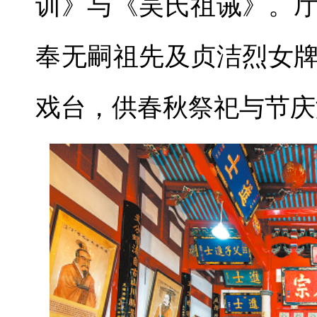
训》与《吴氏祖诫》。
奉无嗣祖先及贞洁烈女
戏台，供春秋祭祀与节庆