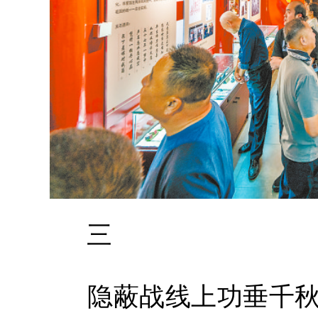
三
隐蔽战线上功垂千秋