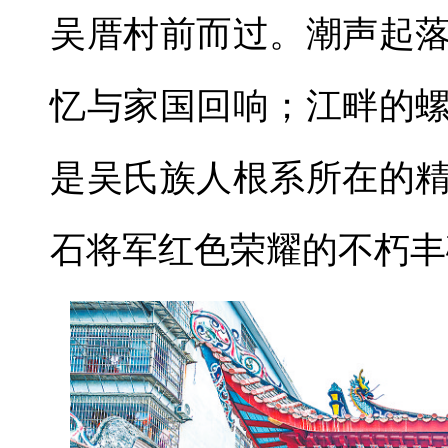
吴厝村前而过。潮声起
忆与家国回响；江畔的
是吴氏族人根系所在的
石将军红色荣耀的不朽丰