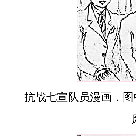
抗战七宣队员漫画，图