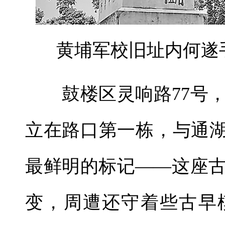
黄埔军校旧址内何遂
鼓楼区灵响路77号，
立在路口第一栋，与通湖
最鲜明的标记——这座
变，周遭还守着些古早