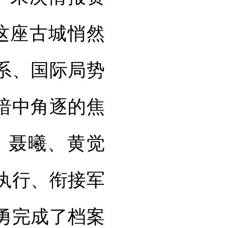
这座古城悄然
关系、国际局势
暗中角逐的焦
、聂曦、黄觉
执行、衔接军
勇完成了档案