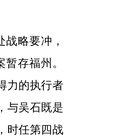
处战略要冲，
案暂存福州。
得力的执行者
，与吴石既是
，时任第四战