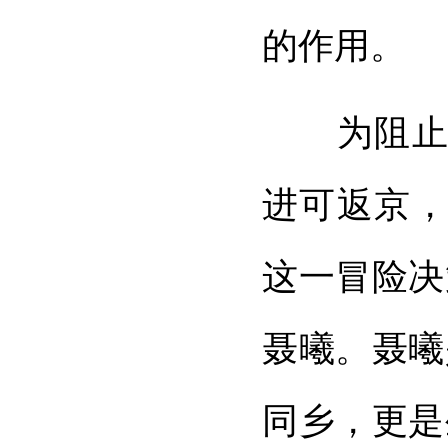
的作用。
为阻止档
进可返京，
这一冒险决
聂曦。聂曦
同乡，更是