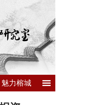
魅力榕城
闽都文化
互动服