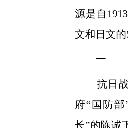
源是自19
文和日文的
一
抗日战争
府“国防部
长”的陈诚