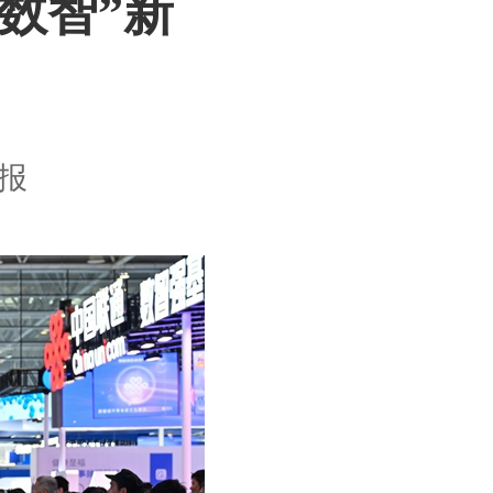
数智”新
报