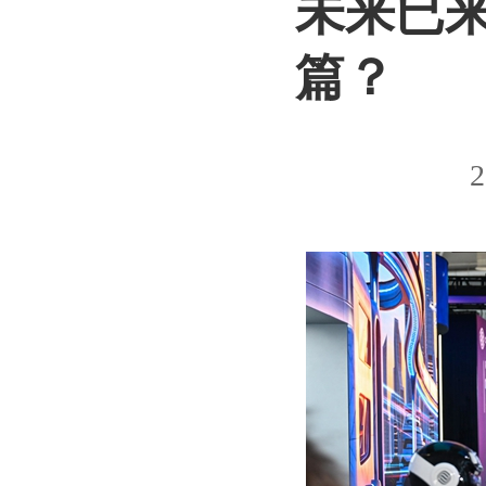
未来已来
篇？
2