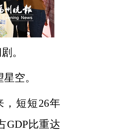
闽剧。
望星空。
，短短26年
占GDP比重达