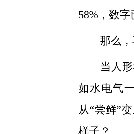
58%，数字
那么，再
当人形机
如水电气
从“尝鲜”
样子？