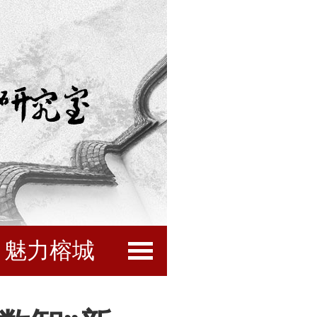
魅力榕城
闽都文化
互动服